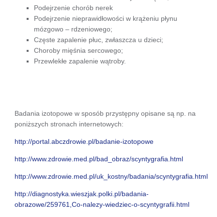
Podejrzenie chorób nerek
Podejrzenie nieprawidłowości w krążeniu płynu
mózgowo – rdzeniowego;
Częste zapalenie płuc, zwłaszcza u dzieci;
Choroby mięśnia sercowego;
Przewlekłe zapalenie wątroby.
Badania izotopowe w sposób przystępny opisane są np. na
poniższych stronach internetowych:
http://portal.abczdrowie.pl/badanie-izotopowe
http://www.zdrowie.med.pl/bad_obraz/scyntygrafia.html
http://www.zdrowie.med.pl/uk_kostny/badania/scyntygrafia.html
http://diagnostyka.wieszjak.polki.pl/badania-
obrazowe/259761,Co-nalezy-wiedziec-o-scyntygrafii.html