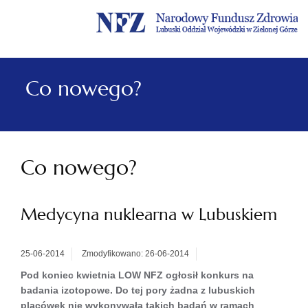
Menu
Menu
Treść
Szukaj
Stopka
główne
lewe
główna
w
serwisie
Co nowego?
Co nowego?
Medycyna nuklearna w Lubuskiem
25-06-2014
Zmodyfikowano: 26-06-2014
Pod koniec kwietnia LOW NFZ ogłosił konkurs na
badania izotopowe. Do tej pory żadna z lubuskich
placówek nie wykonywała takich badań w ramach