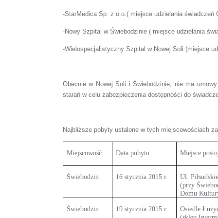
-StarMedica Sp. z o.o.( miejsce udzielania świadczeń 
-Nowy Szpital w Świebodzinie ( miejsce udzielania świ
-Wielospecjalistyczny Szpital w Nowej Soli (miejsce ud
Obecnie w Nowej Soli i Świebodzinie, nie ma umowy 
starań
w celu zabezpieczenia dostępności do świadc
Najbliższe pobyty ustalone w tych miejscowościach zaw
Miejscowość
Data pobytu
Miejsce posto
Świebodzin
16 stycznia 2015 r.
Ul. Piłsudski
(przy Świebo
Domu Kultur
Świebodzin
19 stycznia 2015 r.
Osiedle Łuży
(sklep Interm