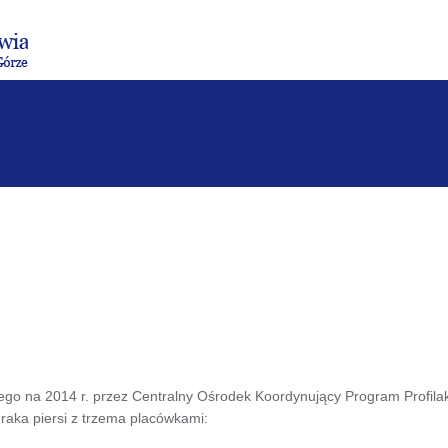
Menu
Menu
Treść
Szukaj
Stopka
główne
lewe
główna
w
serwisie
ego na 2014 r. przez Centralny Ośrodek Koordynujący Program Profila
raka piersi z trzema placówkami: