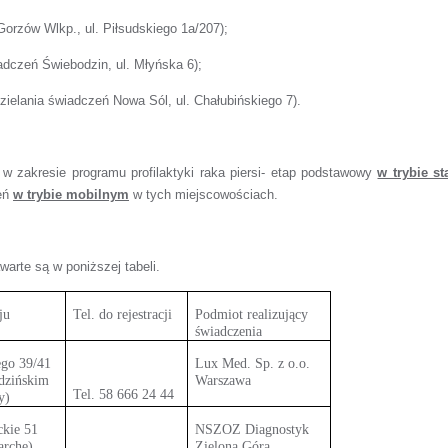
Gorzów Wlkp., ul. Piłsudskiego 1a/207);
adczeń Świebodzin, ul. Młyńska 6);
zielania świadczeń Nowa Sól, ul. Chałubińskiego 7).
w zakresie programu profilaktyki raka piersi- etap podstawowy
w trybie s
zeń
w trybie mobilnym
w tych miejscowościach.
arte są w poniższej tabeli.
ju
Tel. do rejestracji
Podmiot realizujący
świadczenia
ego 39/41
Lux Med. Sp. z o.o.
dzińskim
Warszawa
Tel. 58 666 24 44
y)
ckie 51
NSZOZ Diagnostyk
arche)
Zielona Góra