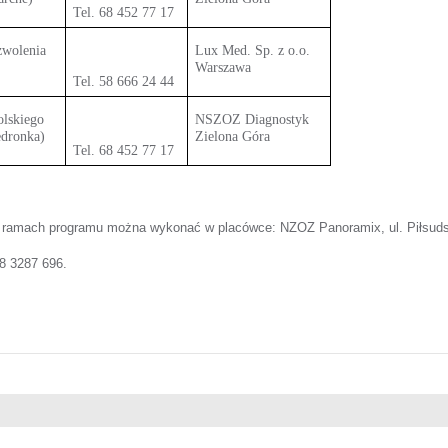
Tel. 68 452 77 17
zwolenia
Lux Med. Sp. z o.o.
Warszawa
Tel. 58 666 24 44
olskiego
NSZOZ Diagnostyk
edronka)
Zielona Góra
Tel. 68 452 77 17
amach programu można wykonać w placówce: NZOZ Panoramix, ul. Piłsudskiego
8 3287 696.