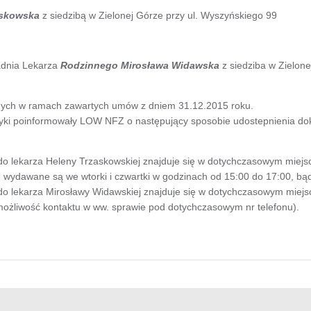
askowska
z siedzibą w Zielonej Górze przy ul. Wyszyńskiego 99
adnia Lekarza
Rodzinnego Mirosława Widawska
z siedziba w Zielon
nych w ramach zawartych umów z dniem 31.12.2015 roku.
yki poinformowały LOW NFZ o następujący sposobie udostepnienia d
 lekarza Heleny Trzaskowskiej znajduje się w dotychczasowym miejscu 
ie wydawane są we wtorki i czwartki w godzinach od 15:00 do 17:00, b
 lekarza Mirosławy Widawskiej znajduje się w dotychczasowym miejscu 
je możliwość kontaktu w ww. sprawie pod dotychczasowym nr telefonu).