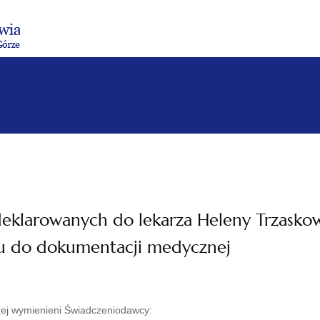
Menu
Menu
Treść
Szukaj
Stopka
główne
lewe
główna
w
serwisie
eklarowanych do lekarza Heleny Trzaskows
pu do dokumentacji medycznej
żej wymienieni Świadczeniodawcy: