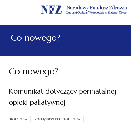
Menu
Menu
Treść
Szukaj
Stopka
główne
lewe
główna
w
serwisie
Co nowego?
Co nowego?
Komunikat dotyczący perinatalnej
opieki paliatywnej
04-07-2024
Zmodyfikowano: 04-07-2024