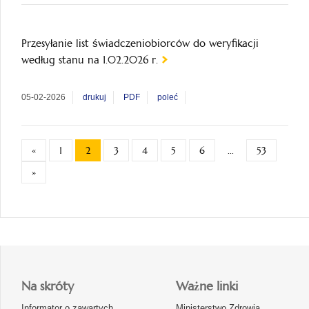
Przesyłanie list świadczeniobiorców do weryfikacji
według stanu na 1.02.2026 r.
05-02-2026
drukuj
PDF
poleć
«
1
2
3
4
5
6
...
53
»
Na skróty
Ważne linki
Informator o zawartych
Ministerstwo Zdrowia