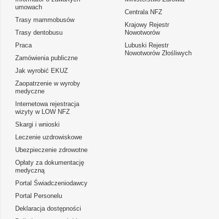
umowach
Centrala NFZ
Trasy mammobusów
Krajowy Rejestr
Trasy dentobusu
Nowotworów
Praca
Lubuski Rejestr
Nowotworów Złośliwych
Zamówienia publiczne
Jak wyrobić EKUZ
Zaopatrzenie w wyroby
medyczne
Internetowa rejestracja
wizyty w LOW NFZ
Skargi i wnioski
Leczenie uzdrowiskowe
Ubezpieczenie zdrowotne
Opłaty za dokumentację
medyczną
Portal Świadczeniodawcy
Portal Personelu
Deklaracja dostępności