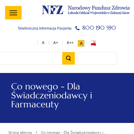
Menu
Menu
Treść
Szukaj
Stopka
główne
lewe
główna
w
serwisie
800 190 590
Telefoniczna Informacja Pacjenta
A
Wyszukiwarka
Co nowego - Dla
Świadczeniodawcy i
Farmaceuty
›
Strona główna
Co nowego - Dla Świadczeniodawcy i...