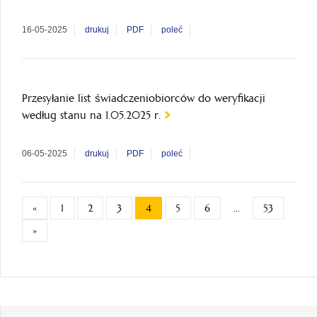
16-05-2025
drukuj
PDF
poleć
Przesyłanie list świadczeniobiorców do weryfikacji
według stanu na 1.05.2025 r.
06-05-2025
drukuj
PDF
poleć
«
1
2
3
4
5
6
...
53
»