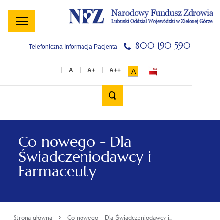
Menu
Menu
Treść
Szukaj
Stopka
główne
lewe
główna
w
serwisie
800 190 590
Telefoniczna Informacja Pacjenta
A
Wyszukiwarka
Co nowego - Dla
Świadczeniodawcy i
Farmaceuty
›
Strona główna
Co nowego - Dla Świadczeniodawcy i...