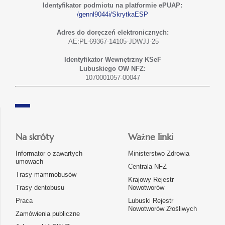
Identyfikator podmiotu na platformie ePUAP:
/gennl9044i/SkrytkaESP
Adres do doręczeń elektronicznych:
AE:PL-69367-14105-JDWJJ-25
Identyfikator Wewnętrzny KSeF
Lubuskiego OW NFZ:
1070001057-00047
Na skróty
Ważne linki
Informator o zawartych
Ministerstwo Zdrowia
umowach
Centrala NFZ
Trasy mammobusów
Krajowy Rejestr
Trasy dentobusu
Nowotworów
Praca
Lubuski Rejestr
Nowotworów Złośliwych
Zamówienia publiczne