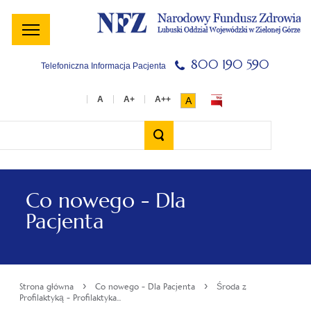
Menu
Menu
Treść
Szukaj
Stopka
główne
lewe
główna
w
serwisie
800 190 590
Telefoniczna Informacja Pacjenta
A
Wyszukiwarka
Co nowego - Dla
Pacjenta
›
›
Strona główna
Co nowego - Dla Pacjenta
Środa z
Profilaktyką - Profilaktyka...