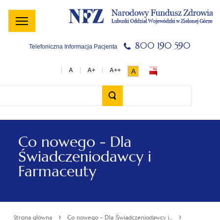
Menu
Menu
Treść
Szukaj
Stopka
główne
lewe
główna
w
serwisie
800 190 590
Telefoniczna Informacja Pacjenta
A
Wyszukiwarka
Co nowego - Dla
Świadczeniodawcy i
Farmaceuty
›
›
Strona główna
Co nowego - Dla Świadczeniodawcy i...