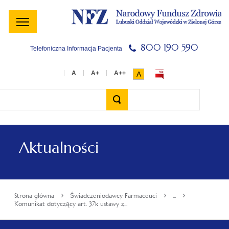
Menu
Menu
Treść
Szukaj
Stopka
główne
lewe
główna
w
serwisie
800 190 590
Telefoniczna Informacja Pacjenta
A
Wyszukiwarka
Aktualności
›
›
›
Strona główna
Świadczeniodawcy Farmaceuci
...
Komunikat dotyczący art. 37k ustawy z...