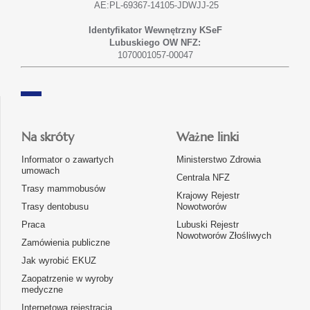
AE:PL-69367-14105-JDWJJ-25
Identyfikator Wewnętrzny KSeF
Lubuskiego OW NFZ:
1070001057-00047
Na skróty
Ważne linki
Informator o zawartych
Ministerstwo Zdrowia
umowach
Centrala NFZ
Trasy mammobusów
Krajowy Rejestr
Trasy dentobusu
Nowotworów
Praca
Lubuski Rejestr
Nowotworów Złośliwych
Zamówienia publiczne
Jak wyrobić EKUZ
Zaopatrzenie w wyroby
medyczne
Internetowa rejestracja