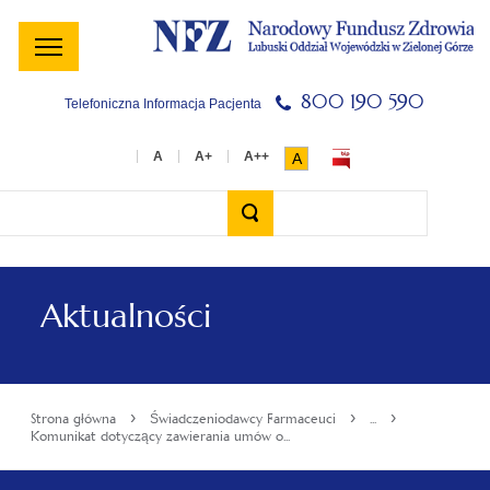
Menu
Menu
Treść
Szukaj
Stopka
główne
lewe
główna
w
serwisie
800 190 590
Telefoniczna Informacja Pacjenta
A
Wyszukiwarka
Aktualności
›
›
›
Strona główna
Świadczeniodawcy Farmaceuci
...
Komunikat dotyczący zawierania umów o...