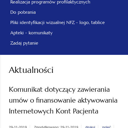
Realizacja programów profilaktycznych
Do pobrania
Pliki identyfikacji wizualnej NFZ - logo, tablice
Apteki - komunikaty
Zadaj pytanie
Aktualności
Komunikat dotyczący zawierania
umów o finansowanie aktywowania
Internetowych Kont Pacjenta
29-11-2019
Zmodyfikowano: 29-11-2019
drukuj
poleć