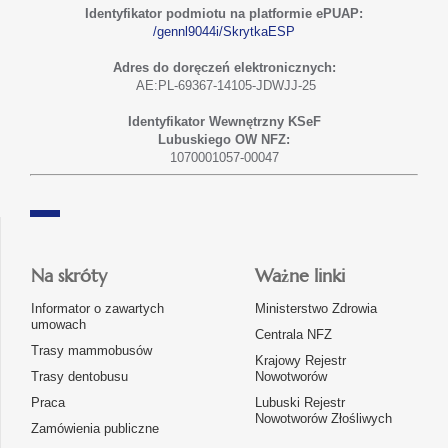
Identyfikator podmiotu na platformie ePUAP:
/gennl9044i/SkrytkaESP
Adres do doręczeń elektronicznych:
AE:PL-69367-14105-JDWJJ-25
Identyfikator Wewnętrzny KSeF
Lubuskiego OW NFZ:
1070001057-00047
Na skróty
Ważne linki
Informator o zawartych
Ministerstwo Zdrowia
umowach
Centrala NFZ
Trasy mammobusów
Krajowy Rejestr
Trasy dentobusu
Nowotworów
Praca
Lubuski Rejestr
Nowotworów Złośliwych
Zamówienia publiczne