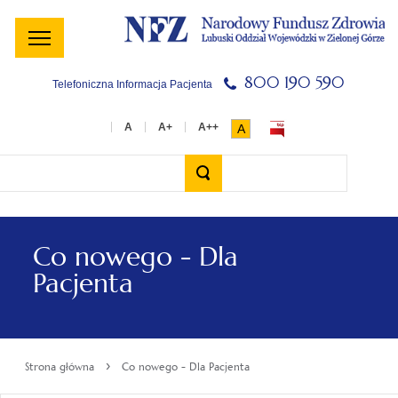
Menu
Menu
Treść
Szukaj
Stopka
główne
lewe
główna
w
serwisie
800 190 590
Telefoniczna Informacja Pacjenta
A
Wyszukiwarka
Co nowego - Dla
Pacjenta
›
Strona główna
Co nowego - Dla Pacjenta