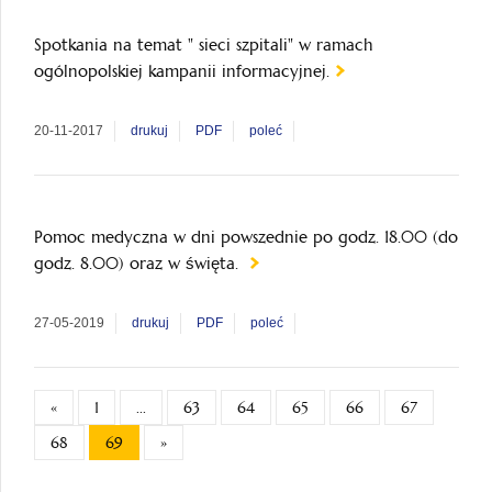
Spotkania na temat " sieci szpitali" w ramach
ogólnopolskiej kampanii informacyjnej.
20-11-2017
drukuj
PDF
poleć
Pomoc medyczna w dni powszednie po godz. 18.00 (do
godz. 8.00) oraz w święta.
27-05-2019
drukuj
PDF
poleć
«
1
...
63
64
65
66
67
68
69
»