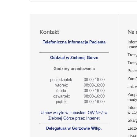
Kontakt
Na 
Telefoniczna Informacja Pacjenta
Infor
umow
Tras
Oddział w Zielonej Górze
Tras
Godziny urzędowania
Prac
Zamó
poniedziałek:
08:00-18:00
wtorek:
08:00-16:00
Jak 
środa:
08:00-16:00
Zaop
czwartek:
08:00-16:00
medy
piątek:
08:00-16:00
Inter
w L
Umów wizytę w Lubuskim OW NFZ w
Zielonej Górze przez Internet
Skarg
Delegatura w Gorzowie Wlkp.
Lecz
Ubez