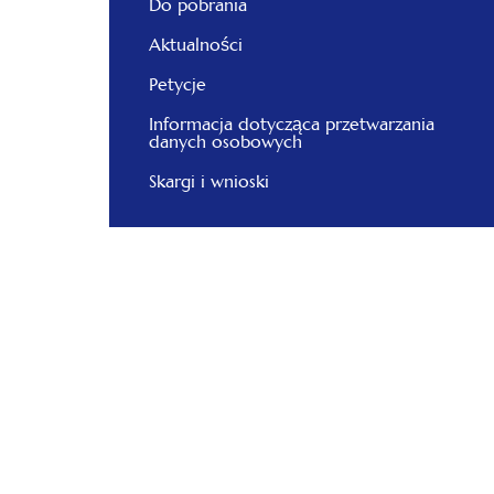
Do pobrania
Aktualności
Petycje
Informacja dotycząca przetwarzania
danych osobowych
Skargi i wnioski