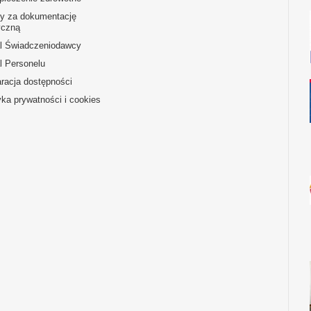
ty za dokumentację
czną
al Świadczeniodawcy
l Personelu
racja dostępności
yka prywatności i cookies