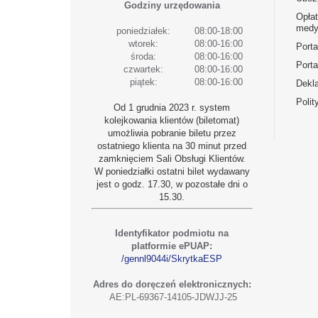
Godziny urzędowania
Opła
medy
poniedziałek:
08:00-18:00
wtorek:
08:00-16:00
Port
środa:
08:00-16:00
Porta
czwartek:
08:00-16:00
piątek:
08:00-16:00
Dekla
Polit
Od 1 grudnia 2023 r. system
kolejkowania klientów (biletomat)
umożliwia pobranie biletu przez
ostatniego klienta na 30 minut przed
zamknięciem Sali Obsługi Klientów.
W poniedziałki ostatni bilet wydawany
jest o godz. 17.30, w pozostałe dni o
15.30.
Identyfikator podmiotu na
platformie ePUAP:
/gennl9044i/SkrytkaESP
Adres do doręczeń elektronicznych:
AE:PL-69367-14105-JDWJJ-25