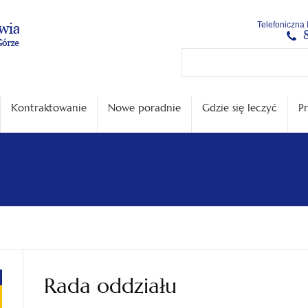
Menu
Menu
Treść
Szukaj
Stopka
Telefoniczna 
główne
lewe
główna
w
serwisie
Kontraktowanie
Nowe poradnie
Gdzie się leczyć
Pr
Rada oddziału