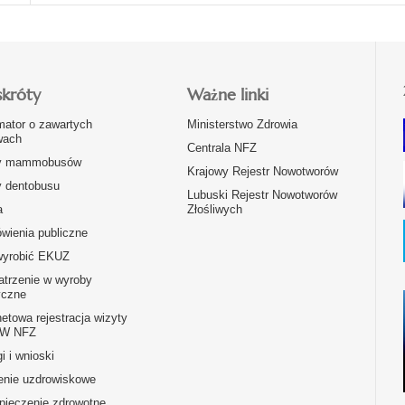
skróty
Ważne linki
mator o zawartych
Ministerstwo Zdrowia
ach
Centrala NFZ
y mammobusów
Krajowy Rejestr Nowotworów
y dentobusu
Lubuski Rejestr Nowotworów
a
Złośliwych
wienia publiczne
wyrobić EKUZ
atrzenie w wyroby
czne
netowa rejestracja wizyty
OW NFZ
i i wnioski
enie uzdrowiskowe
pieczenie zdrowotne