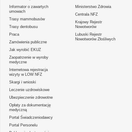
Informator o zawartych
Ministerstwo Zdrowia
umowach
Centrala NFZ
Trasy mammobusów
Krajowy Rejestr
Trasy dentobusu
Nowotworów
Praca
Lubuski Rejestr
Nowotworów Złośliwych
Zamówienia publiczne
Jak wyrobić EKUZ
Zaopatrzenie w wyroby
medyczne
Internetowa rejestracja
wizyty w LOW NFZ
Skargi i wnioski
Leczenie uzdrowiskowe
Ubezpieczenie zdrowotne
Opłaty za dokumentację
medyczną
Portal Świadczeniodawcy
Portal Personelu