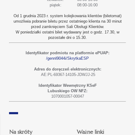
piątek:
08:00-16:00
Od 1 grudnia 2023 r. system kolejkowania klientów (biletomat)
umożliwia pobranie biletu przez ostatniego klienta na 30 minut
przed zamknięciem Sali Obsługi Klientów.
W poniedziałki ostatni bilet wydawany jest o godz. 17.30, w
pozostałe dni o 15.30.
Identyfikator podmiotu na platformie ePUAP:
/gennl9044i/SkrytkaESP
Adres do doręczeń elektronicznych:
AE:PL-69367-14105-JDWJJ-25
Identyfikator Wewnętrzny KSeF
Lubuskiego OW NFZ:
1070001057-00047
Na skróty
Ważne linki