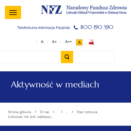
Menu
Menu
Treść
Szukaj
Stopka
główne
lewe
główna
w
serwisie
800 190 590
Telefoniczna Informacja Pacjenta
A
Wyszukiwarka
Aktywność w mediach
›
›
›
›
Strona główna
O nas
...
Stan zdrowia
Lubuszan nie jest najlepszy...