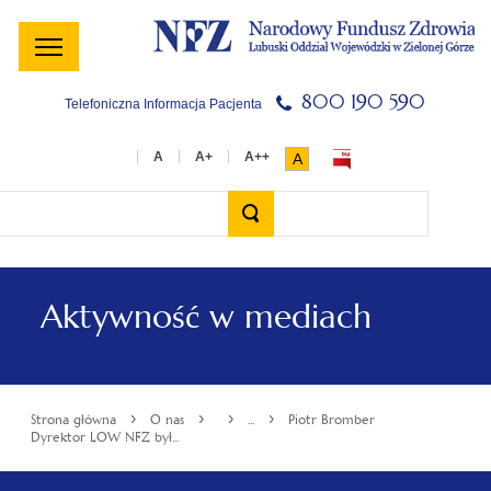
Menu
Menu
Treść
Szukaj
Stopka
główne
lewe
główna
w
serwisie
800 190 590
Telefoniczna Informacja Pacjenta
A
Wyszukiwarka
Aktywność w mediach
›
›
›
›
Strona główna
O nas
...
Piotr Bromber
Dyrektor LOW NFZ był...