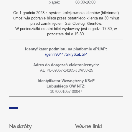
piątek:
08:00-16:00
Od 1 grudnia 2023 r. system kolejkowania klientów (biletomat)
umożliwia pobranie biletu przez ostatniego klienta na 30 minut
przed zamknięciem Sali Obsługi Klientów.
W poniedziałki ostatni bilet wydawany jest o godz. 17.30, w
pozostałe dni o 15.30.
Identyfikator podmiotu na platformie ePUAP:
/gennl9044i/SkrytkaESP
Adres do doręczeń elektronicznych:
AE:PL-69367-14105-JDWJJ-25
Identyfikator Wewnętrzny KSeF
Lubuskiego OW NFZ:
1070001057-00047
Na skróty
Ważne linki