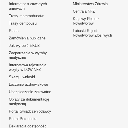
Informator o zawartych
Ministerstwo Zdrowia
umowach
Centrala NFZ
Trasy mammobusów
Krajowy Rejestr
Trasy dentobusu
Nowotworów
Praca
Lubuski Rejestr
Nowotworów Złośliwych
Zamówienia publiczne
Jak wyrobić EKUZ
Zaopatrzenie w wyroby
medyczne
Internetowa rejestracja
wizyty w LOW NFZ
Skargi i wnioski
Leczenie uzdrowiskowe
Ubezpieczenie zdrowotne
Opłaty za dokumentację
medyczną
Portal Świadczeniodawcy
Portal Personelu
Deklaracja dostępności