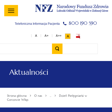
Menu
Menu
Treść
Szukaj
Stopka
główne
lewe
główna
w
serwisie
800 190 590
Telefoniczna Informacja Pacjenta
A
Wyszukiwarka
Aktualności
›
›
›
Strona główna
O nas
...
Dzień Pielęgniarki w
Gorzowie Wlkp.