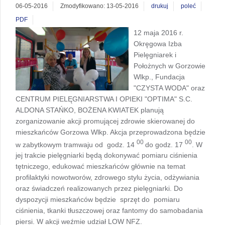
06-05-2016
Zmodyfikowano: 13-05-2016
drukuj
poleć
PDF
12 maja 2016 r.
Okręgowa Izba
Pielęgniarek i
Położnych w Gorzowie
Wlkp., Fundacja
"CZYSTA WODA" oraz
CENTRUM PIELĘGNIARSTWA I OPIEKI "OPTIMA" S.C.
ALDONA STAŃKO, BOŻENA KWIATEK planują
zorganizowanie akcji promującej zdrowie skierowanej do
mieszkańców Gorzowa Wlkp. Akcja przeprowadzona będzie
00
00
w zabytkowym tramwaju od godz. 14
do godz. 17
. W
jej trakcie pielęgniarki będą dokonywać pomiaru ciśnienia
tętniczego, edukować mieszkańców głównie na temat
profilaktyki nowotworów, zdrowego stylu życia, odżywiania
oraz świadczeń realizowanych przez pielęgniarki. Do
dyspozycji mieszkańców będzie sprzęt do pomiaru
ciśnienia, tkanki tłuszczowej oraz fantomy do samobadania
piersi. W akcji weźmie udział LOW NFZ.