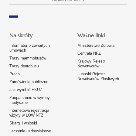
Na skróty
Ważne linki
Informator o zawartych
Ministerstwo Zdrowia
umowach
Centrala NFZ
Trasy mammobusów
Krajowy Rejestr
Trasy dentobusu
Nowotworów
Praca
Lubuski Rejestr
Nowotworów Złośliwych
Zamówienia publiczne
Jak wyrobić EKUZ
Zaopatrzenie w wyroby
medyczne
Internetowa rejestracja
wizyty w LOW NFZ
Skargi i wnioski
Leczenie uzdrowiskowe