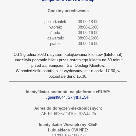
Godziny urzędowania
poniedziałek:
08:00-18:00
wtorek:
08:00-16:00
środa:
08:00-16:00
czwartek:
08:00-16:00
piątek:
08:00-16:00
Od 1 grudnia 2023 r. system kolejkowania klientów (biletomat)
umożliwia pobranie biletu przez ostatniego klienta na 30 minut
przed zamknięciem Sali Obsługi Klientów.
W poniedziałki ostatni bilet wydawany jest o godz. 17.30, w
pozostałe dni o 15.30.
Identyfikator podmiotu na platformie ePUAP:
/gennl9044i/SkrytkaESP
Adres do doręczeń elektronicznych:
AE:PL-69367-14105-JDWJJ-25
Identyfikator Wewnętrzny KSeF
Lubuskiego OW NFZ:
1070001057-00047