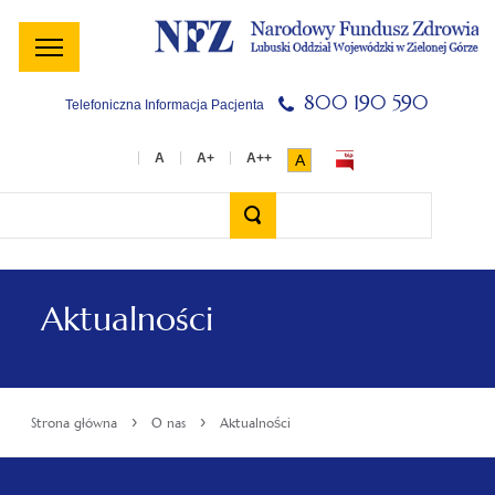
Menu
Menu
Treść
Szukaj
Stopka
główne
lewe
główna
w
serwisie
800 190 590
Telefoniczna Informacja Pacjenta
A
Wyszukiwarka
Aktualności
›
›
Strona główna
O nas
Aktualności