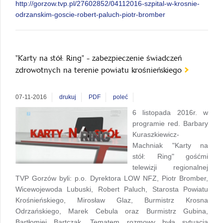
http://gorzow.tvp.pl/27602852/04112016-szpital-w-krosnie-
odrzanskim-goscie-robert-paluch-piotr-bromber
"Karty na stół: Ring" - zabezpieczenie świadczeń
zdrowotnych na terenie powiatu krośnieńskiego
07-11-2016
drukuj
PDF
poleć
6 listopada 2016r. w
programie red. Barbary
Kuraszkiewicz-
Machniak "Karty na
stół: Ring" gośćmi
telewizji regionalnej
TVP Gorzów byli: p.o. Dyrektora LOW NFZ, Piotr Bromber,
Wicewojewoda Lubuski, Robert Paluch, Starosta Powiatu
Krośnieńskiego, Mirosław Glaz, Burmistrz Krosna
Odrzańskiego, Marek Cebula oraz Burmistrz Gubina,
Bartłomiej Bartczak. Tematem rozmowy była sytuacja