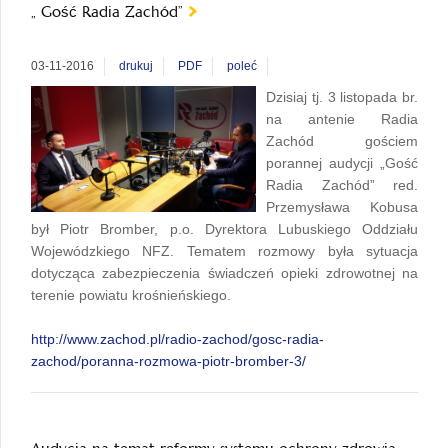
„ Gość Radia Zachód”
03-11-2016
drukuj
PDF
poleć
Dzisiaj tj. 3 listopada br.
na antenie Radia
Zachód gościem
porannej audycji „Gość
Radia Zachód” red.
Przemysława Kobusa
był Piotr Bromber, p.o. Dyrektora Lubuskiego Oddziału
Wojewódzkiego NFZ. Tematem rozmowy była sytuacja
dotycząca zabezpieczenia świadczeń opieki zdrowotnej na
terenie powiatu krośnieńskiego.
http://www.zachod.pl/radio-zachod/gosc-radia-
zachod/poranna-rozmowa-piotr-bromber-3/