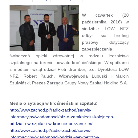
W czwartek (20
października 2016) w
siedzibie LOW NFZ
odbył się briefing
prasowy dotyczący
zabezpieczenia
świadczeń opieki zdrowotnej w rodzaju lecznictwa
szpitalnego na terenie powiatu krośnieńskiego. W spotkaniu
z mediami wziął udział Piotr Bromber, p.o. Dyrektora LOW
NFZ, Robert Paluch, Wicewojewoda Lubuski i Marcin
Szulwiński, Prezes Zarządu Grupy Nowy Szpital Holding S.A.
Media o sytuacji w krośnieńskim szpitalu:
http://www.zachod.pl/radio-zachod/serwis-
informacyjny/wiadomosci/nfz-o-zamknieciu-kolejnego-
oddzialu-w-szpitalu-w-krosnie-odrzanskim/
http://www.zachod.pl/radio-zachod/serwis-
informacyjny/wiadomosci/oddzial-wewnetrzny-