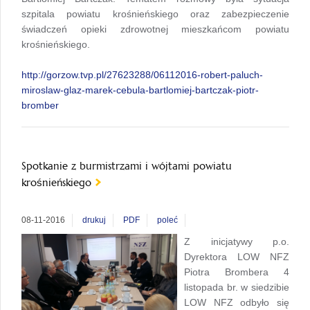
szpitala powiatu krośnieńskiego oraz zabezpieczenie
świadczeń opieki zdrowotnej mieszkańcom powiatu
krośnieńskiego.
http://gorzow.tvp.pl/27623288/06112016-robert-paluch-
miroslaw-glaz-marek-cebula-bartlomiej-bartczak-piotr-
bromber
Spotkanie z burmistrzami i wójtami powiatu
krośnieńskiego
08-11-2016
drukuj
PDF
poleć
Z inicjatywy p.o.
Dyrektora LOW NFZ
Piotra Brombera 4
listopada br. w siedzibie
LOW NFZ odbyło się