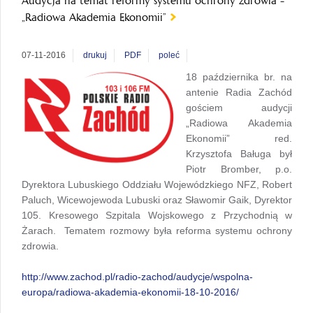
Audycja na temat reformy systemu ochrony zdrowia -
„Radiowa Akademia Ekonomii”
07-11-2016
drukuj
PDF
poleć
18 października br. na
antenie Radia Zachód
gościem audycji
„Radiowa Akademia
Ekonomii” red.
Krzysztofa Baługa był
Piotr Bromber, p.o.
Dyrektora Lubuskiego Oddziału Wojewódzkiego NFZ, Robert
Paluch, Wicewojewoda Lubuski oraz Sławomir Gaik, Dyrektor
105. Kresowego Szpitala Wojskowego z Przychodnią w
Żarach. Tematem rozmowy była reforma systemu ochrony
zdrowia.
http://www.zachod.pl/radio-zachod/audycje/wspolna-
europa/radiowa-akademia-ekonomii-18-10-2016/