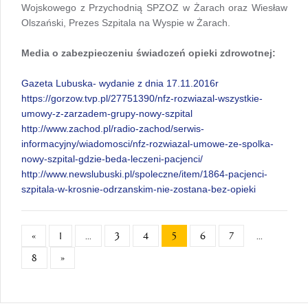
Wojskowego z Przychodnią SPZOZ w Żarach oraz Wiesław
Olszański, Prezes Szpitala na Wyspie w Żarach.
Media o zabezpieczeniu świadczeń opieki zdrowotnej:
Gazeta Lubuska- wydanie z dnia 17.11.2016r
https://gorzow.tvp.pl/27751390/nfz-rozwiazal-wszystkie-
umowy-z-zarzadem-grupy-nowy-szpital
http://www.zachod.pl/radio-zachod/serwis-
informacyjny/wiadomosci/nfz-rozwiazal-umowe-ze-spolka-
nowy-szpital-gdzie-beda-leczeni-pacjenci/
http://www.newslubuski.pl/spoleczne/item/1864-pacjenci-
szpitala-w-krosnie-odrzanskim-nie-zostana-bez-opieki
«
1
...
3
4
5
6
7
...
8
»