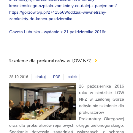
krosnienskiego-szpitala-zamkniety-co-dalej-z-pacjentami/
https://gorzow.tvp.pl/27415569/oddzial-wewnetrzny-
zamkniety-do-konca-pazdziernika
Gazeta Lubuska - wydanie z 21 października 2016r.
Szkolenie dla prokuratorów w LOW NFZ
28-10-2016
drukuj
PDF
poleć
26 października 2016
roku w siedzibie LOW
NFZ w Zielonej Górze
odbyło się szkolenie dla
prokuratorów
Prokuratury Okręgowej
oraz dla prokuratorów rejonowych okręgu zielonogórskiego.
Spotkanie dotyczyło zagadnień związanych z ochroną