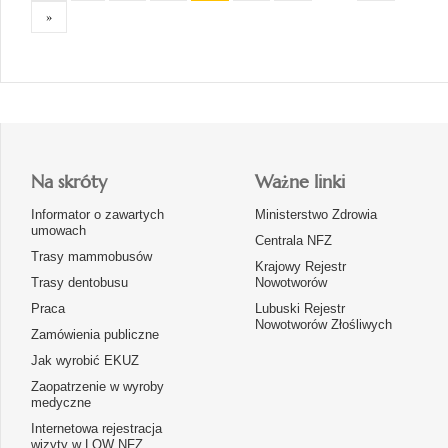
»
Na skróty
Ważne linki
Informator o zawartych
Ministerstwo Zdrowia
umowach
Centrala NFZ
Trasy mammobusów
Krajowy Rejestr
Trasy dentobusu
Nowotworów
Praca
Lubuski Rejestr
Nowotworów Złośliwych
Zamówienia publiczne
Jak wyrobić EKUZ
Zaopatrzenie w wyroby
medyczne
Internetowa rejestracja
wizyty w LOW NFZ