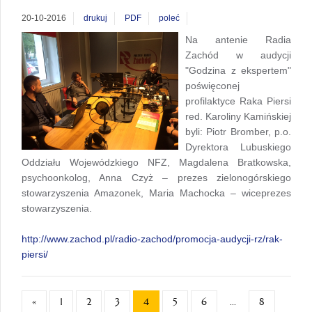
20-10-2016
drukuj
PDF
poleć
Na antenie Radia
Zachód w audycji
"Godzina z ekspertem"
poświęconej
profilaktyce Raka Piersi
red. Karoliny Kamińskiej
byli: Piotr Bromber, p.o.
Dyrektora Lubuskiego
Oddziału Wojewódzkiego NFZ, Magdalena Bratkowska,
psychoonkolog, Anna Czyż – prezes zielonogórskiego
stowarzyszenia Amazonek, Maria Machocka – wiceprezes
stowarzyszenia.
http://www.zachod.pl/radio-zachod/promocja-audycji-rz/rak-
piersi/
«
1
2
3
4
5
6
...
8