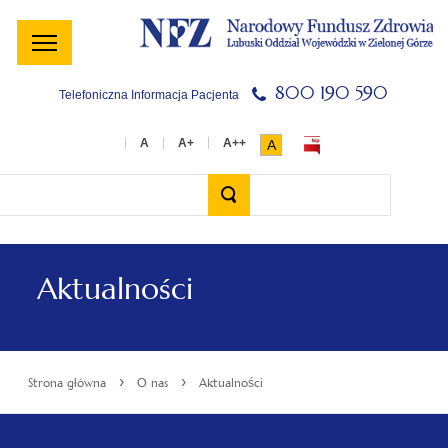
Menu
Menu
Treść
Szukaj
Stopka
główne
lewe
główna
w
serwisie
800 190 590
Telefoniczna Informacja Pacjenta
A
Wyszukiwarka
Aktualności
›
›
Strona główna
O nas
Aktualności