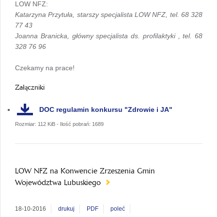
LOW NFZ:
Katarzyna Przytuła, starszy specjalista LOW NFZ, tel. 68 328
77 43
Joanna Branicka, główny specjalista ds. profilaktyki , tel. 68
328 76 96
Czekamy na prace!
Załączniki
DOC
regulamin konkursu "Zdrowie i JA"
Rozmiar: 112 KiB - Ilość pobrań: 1689
LOW NFZ na Konwencie Zrzeszenia Gmin
Województwa Lubuskiego
18-10-2016
drukuj
PDF
poleć