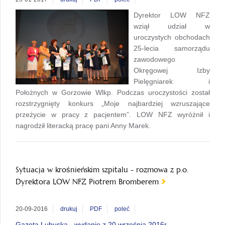
Dyrektor LOW NFZ
wziął udział w
uroczystych obchodach
25-lecia samorządu
zawodowego
Okręgowej Izby
Pielęgniarek i
Położnych w Gorzowie Wlkp. Podczas uroczystości został
rozstrzygnięty konkurs „Moje najbardziej wzruszające
przeżycie w pracy z pacjentem”. LOW NFZ wyróżnił i
nagrodził literacką pracę pani Anny Marek.
Sytuacja w krośnieńskim szpitalu - rozmowa z p.o.
Dyrektora LOW NFZ Piotrem Bromberem
20-09-2016
drukuj
PDF
poleć
Gazeta Lubuska - wydanie z 20 września 2016r.