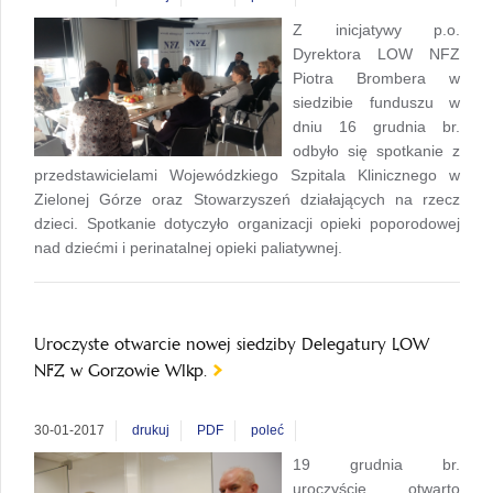
Z inicjatywy p.o.
Dyrektora LOW NFZ
Piotra Brombera w
siedzibie funduszu w
dniu 16 grudnia br.
odbyło się spotkanie z
przedstawicielami Wojewódzkiego Szpitala Klinicznego w
Zielonej Górze oraz Stowarzyszeń działających na rzecz
dzieci. Spotkanie dotyczyło organizacji opieki poporodowej
nad dziećmi i perinatalnej opieki paliatywnej.
Uroczyste otwarcie nowej siedziby Delegatury LOW
NFZ w Gorzowie Wlkp.
30-01-2017
drukuj
PDF
poleć
19 grudnia br.
uroczyście otwarto