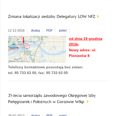
Zmiana lokalizacji siedziby Delegatury LOW NFZ
12-12-2016
drukuj
PDF
poleć
od dnia 19 grudnia
2016r
.
Nowy adres: ul.
Pionierów 8
Telefony kontaktowe pozostają bez zmian:
tel. 95 733 63 00, fax: 95 733 63 05
25-lecia samorządu zawodowego Okręgowej Izby
Pielęgniarek i Położnych w Gorzowie Wlkp.
25-01-2017
drukuj
PDF
poleć