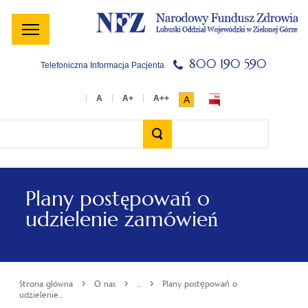
Menu
Menu
Treść
Szukaj
Stopka
główne
lewe
główna
w
serwisie
800 190 590
Telefoniczna Informacja Pacjenta
A
Wyszukiwarka
Plany postępowań o
udzielenie zamówień
›
›
›
Strona główna
O nas
...
Plany postępowań o
udzielenie...