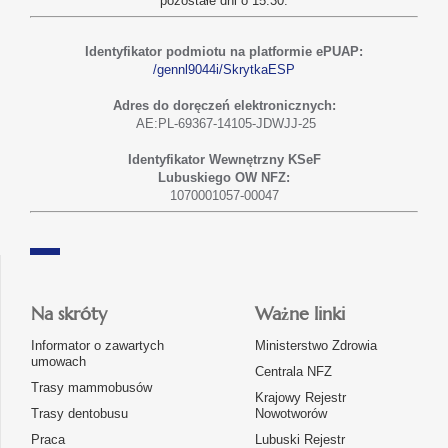
pozostałe dni o 15.30.
Identyfikator podmiotu na platformie ePUAP:
/gennl9044i/SkrytkaESP
Adres do doręczeń elektronicznych:
AE:PL-69367-14105-JDWJJ-25
Identyfikator Wewnętrzny KSeF
Lubuskiego OW NFZ:
1070001057-00047
Na skróty
Ważne linki
Informator o zawartych
Ministerstwo Zdrowia
umowach
Centrala NFZ
Trasy mammobusów
Krajowy Rejestr
Trasy dentobusu
Nowotworów
Praca
Lubuski Rejestr