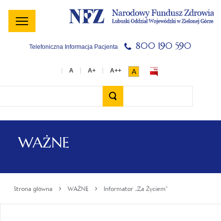
Menu
Menu
Treść
Szukaj
Stopka
główne
lewe
główna
w
serwisie
800 190 590
Telefoniczna Informacja Pacjenta
A
Wyszukiwarka
WAŻNE
›
›
Strona główna
WAŻNE
Informator „Za Życiem”