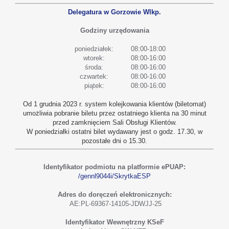
Delegatura w Gorzowie Wlkp.
Godziny urzędowania
poniedziałek:
08:00-18:00
wtorek:
08:00-16:00
środa:
08:00-16:00
czwartek:
08:00-16:00
piątek:
08:00-16:00
Od 1 grudnia 2023 r. system kolejkowania klientów (biletomat)
umożliwia pobranie biletu przez ostatniego klienta na 30 minut
przed zamknięciem Sali Obsługi Klientów.
W poniedziałki ostatni bilet wydawany jest o godz. 17.30, w
pozostałe dni o 15.30.
Identyfikator podmiotu na platformie ePUAP:
/gennl9044i/SkrytkaESP
Adres do doręczeń elektronicznych:
AE:PL-69367-14105-JDWJJ-25
Identyfikator Wewnętrzny KSeF