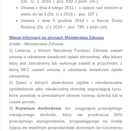
(Dz. U. z 2016 r. poz. 930, z późn. zm.);
Ustawa z dnia 4 lutego 2011 r. o opiece nad dziećmi w
wieku do lat 3 (Dz. U z 2016 r., poz. 157 );
Ustawa z dnia 5 grudnia 2014 r. o Karcie Dużej
Rodziny (Dz. U z 2016 r., poz. 785, z późn.zm).
Więcej informacji na stronach Ministerstwa Zdrowia
źródło - Ministerstwo Zdrowia
1) Lekarza, z którym Narodowy Fundusz Zdrowia zawarł
umowę o udzielanie świadczeń opieki zdrowotnej, albo lekarz
który jest zatrudniony lub wykonuje zawód w przychodni, z
którą NFZ zawarł umowę o udzielanie świadczeń opieki
zdrowotnej.
2) Dzieci u których stwierdzono ciężkie i nieodwracalne
upośledzenie albo nieuleczalną chorobę zagrażającą życiu,
które powstały w prenatalnym okresie rozwoju dziecka lub w
czasie porodu.
3)
Kryterium dochodowe
, tzn. osiągnięcie przeciętnego
miesięcznego dochodu, który nie przekracza 50%
przeciętnego wynagrodzenia, przypadającego na osobę
żyjącą we wspólnym gospodarstwie domowym (w rozumieniu