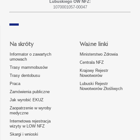
Lubuskiego OW NFZ:
1070001057-00047
Na skróty
Ważne linki
Informator o zawartych
Ministerstwo Zdrowia
umowach
Centrala NFZ
Trasy mammobusów
Krajowy Rejestr
Trasy dentobusu
Nowotworów
Praca
Lubuski Rejestr
Nowotworów Złośliwych
Zamówienia publiczne
Jak wyrobić EKUZ
Zaopatrzenie w wyroby
medyczne
Internetowa rejestracja
wizyty w LOW NFZ
Skargi i wnioski