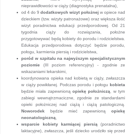
nieprawidłowości w ciąży (diagnostyka prenatalna),
od 4 do 9
dodatkowych wizyt położnej
w opiece nad
dzieckiem (tzw. wizyty patronażowe) oraz większa ilość
wizyt poradnictwa edukacji przedporodowej. Od 21
tygodnia ciąży do rozwiązania, położne
przygotowywać będą kobiety do porodu i rodzicielstwa.
Edukacja przedporodowa dotyczyć będzie porodu,
połogu, karmienia piersią i rodzicielstwa,
poród w szpitalu na najwyższym specjalistycznym
poziomie
(III poziom referencyjny) - zgodnie ze
wskazaniami lekarskimi,
koordynowana opieka nad kobietą w ciąży, zwłaszcza
w ciąży powikłanej. Podczas porodu i połogu
kobieta
będzie miała zapewnioną
opiekę położniczą
, w tym
zabiegi wewnątrzmaciczne, zgodnie ze standardami
opieki położniczej nad ciążą i ciążą patologiczną.
Noworodek
będzie mieć zapewnioną
opiekę
neonatologiczną
,
wsparcie kobiety karmiącej piersią
(poradnictwo
laktacyjne), zwłaszcza, jeśli dziecko urodziło się przed