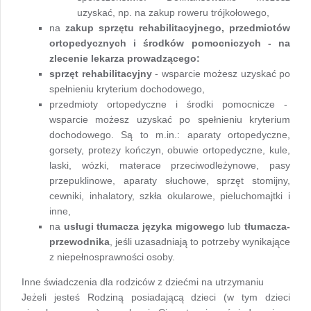
uzyskać, np. na zakup roweru trójkołowego,
na
zakup sprzętu rehabilitacyjnego, przedmiotów
ortopedycznych i środków pomocniczych - na
zlecenie lekarza prowadzącego:
sprzęt rehabilitacyjny
- wsparcie możesz uzyskać po
spełnieniu kryterium dochodowego,
przedmioty ortopedyczne i środki pomocnicze -
wsparcie możesz uzyskać po spełnieniu kryterium
dochodowego. Są to m.in.: aparaty ortopedyczne,
gorsety, protezy kończyn, obuwie ortopedyczne, kule,
laski, wózki, materace przeciwodleżynowe, pasy
przepuklinowe, aparaty słuchowe, sprzęt stomijny,
cewniki, inhalatory, szkła okularowe, pieluchomajtki i
inne,
na
usługi tłumacza języka migowego
lub
tłumacza-
przewodnika
, jeśli uzasadniają to potrzeby wynikające
z niepełnosprawności osoby.
Inne świadczenia dla rodziców z dziećmi na utrzymaniu
Jeżeli jesteś Rodziną posiadającą dzieci (w tym dzieci