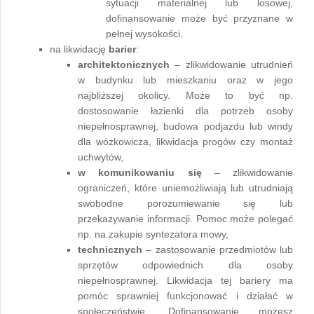
sytuacji materialnej lub losowej,
dofinansowanie może być przyznane w
pełnej wysokości,
na likwidację
barier
:
architektonicznych
– zlikwidowanie utrudnień
w budynku lub mieszkaniu oraz w jego
najbliższej okolicy. Może to być np.
dostosowanie łazienki dla potrzeb osoby
niepełnosprawnej, budowa podjazdu lub windy
dla wózkowicza, likwidacja progów czy montaż
uchwytów,
w komunikowaniu się
– zlikwidowanie
ograniczeń, które uniemożliwiają lub utrudniają
swobodne porozumiewanie się lub
przekazywanie informacji. Pomoc może polegać
np. na zakupie syntezatora mowy,
technicznych
– zastosowanie przedmiotów lub
sprzętów odpowiednich dla osoby
niepełnosprawnej. Likwidacja tej bariery ma
pomóc sprawniej funkcjonować i działać w
społeczeństwie. Dofinansowanie możesz