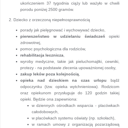
ukończeniem 37 tygodnia ciąży lub ważyło w chwili
porodu poniżej 2500 gramów.
2. Dziecko z orzeczoną niepełnosprawnością
porady jak pielęgnować i wychowywać dziecko,
pierwszeństwo w udzielaniu świadczeń
opieki
zdrowotnej,
pomoc psychologiczna dla rodziców,
rehabilitacja lecznicza
,
wyroby medyczne, takie jak pieluchomajtki, cewniki,
protezy - na podstawie zlecenia upoważnionej osoby,
zakup leków poza kolejnością
,
opieka nad dzieckiem na czas urlopu
bądź
odpoczynku (tzw. opieka wytchnieniowa). Rodzicom
oraz opiekunom przysługuje do 120 godzin takiej
opieki. Będzie ona zapewniona:
w dziennych ośrodkach wsparcia - placówkach
całodobowych,
w placówkach systemu oświaty (np. szkołach),
w ramach umowy z organizacją pozarządową