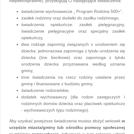
niepełnosprawne), przysługują Ci następujące świadczenia:
świadczenie wychowawcze „ Program Rodzina 500+”,
zasiłek rodzinny oraz dodatki do zasiłku rodzinnego,
świadczenia opiekuńcze: zasiłek pielęgnacyjny,
świadczenie pielęgnacyjne oraz specjalny zasiłek
opiekuńczy,
dwa rodzaje zapomóg związanych z urodzeniem się
dziecka: jednorazowa zapomoga z tytułu urodzenia się
dziecka (tzw. becikowe) oraz zapomoga z tytułu
urodzenia dziecka przyznawana według uznania
gminy,
inne świadczenia na rzecz rodziny ustalane przez
gminę i finansowane z budżetu gminy,
świadczenie rodzicielskie,
dodatek wychowawczy (dla rodzin zastępczych i
rodzinnych domów dziecka oraz placówek opiekuńczo
- wychowawczych typu rodzinnego).
Aby uzyskać powyższe świadczenia musisz złożyć wniosek
w
urzędzie miasta/gminy lub ośrodku pomocy społecznej
w miejscu zamieszkania
. Informacji w tym zakresie udzieli