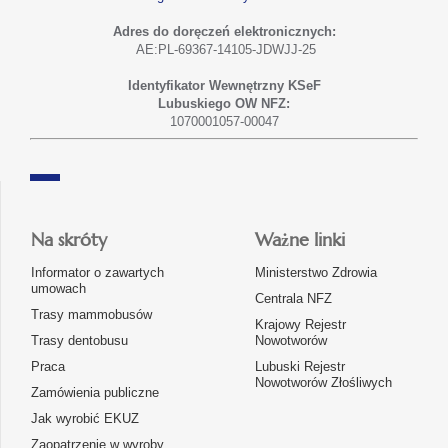
Adres do doręczeń elektronicznych:
AE:PL-69367-14105-JDWJJ-25
Identyfikator Wewnętrzny KSeF
Lubuskiego OW NFZ:
1070001057-00047
Na skróty
Ważne linki
Informator o zawartych
Ministerstwo Zdrowia
umowach
Centrala NFZ
Trasy mammobusów
Krajowy Rejestr
Trasy dentobusu
Nowotworów
Praca
Lubuski Rejestr
Nowotworów Złośliwych
Zamówienia publiczne
Jak wyrobić EKUZ
Zaopatrzenie w wyroby