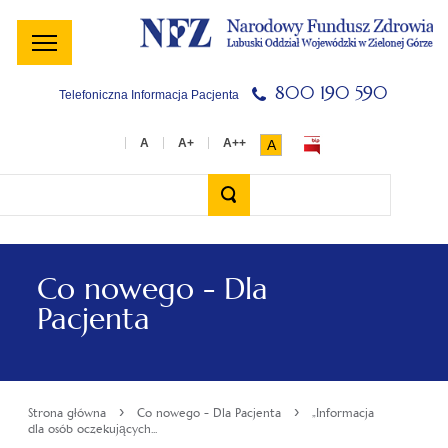
Menu
Menu
Treść
Szukaj
Stopka
główne
lewe
główna
w
serwisie
800 190 590
Telefoniczna Informacja Pacjenta
A
Wyszukiwarka
Co nowego - Dla
Pacjenta
›
›
Strona główna
Co nowego - Dla Pacjenta
„Informacja
dla osób oczekujących...