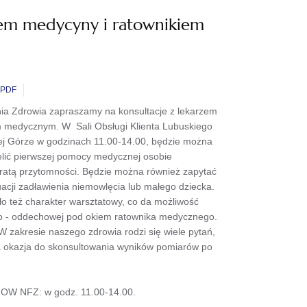
zem medycyny i ratownikiem
PDF
ia Zdrowia zapraszamy na konsultacje z lekarzem
m medycznym. W Sali Obsługi Klienta Lubuskiego
ej Górze w godzinach 11.00-14.00, będzie można
ielić pierwszej pomocy medycznej osobie
ratą przytomności. Będzie można również zapytać
uacji zadławienia niemowlęcia lub małego dziecka.
o też charakter warsztatowy, co da możliwość
wo - oddechowej pod okiem ratownika medycznego.
W zakresie naszego zdrowia rodzi się wiele pytań,
ra okazja do skonsultowania wyników pomiarów po
m OW NFZ: w godz. 11.00-14.00.