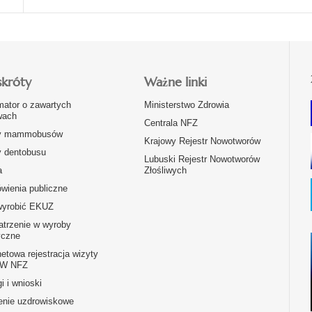
skróty
Ważne linki
mator o zawartych
Ministerstwo Zdrowia
ach
Centrala NFZ
y mammobusów
Krajowy Rejestr Nowotworów
y dentobusu
Lubuski Rejestr Nowotworów
a
Złośliwych
wienia publiczne
wyrobić EKUZ
atrzenie w wyroby
czne
netowa rejestracja wizyty
OW NFZ
i i wnioski
enie uzdrowiskowe