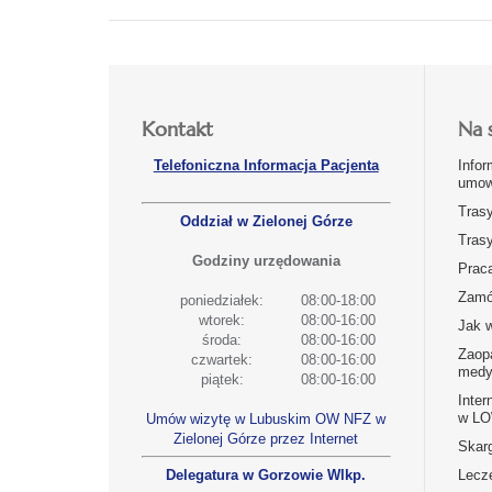
Kontakt
Na 
Telefoniczna Informacja Pacjenta
Infor
umow
Tras
Oddział w Zielonej Górze
Tras
Godziny urzędowania
Prac
Zamó
poniedziałek:
08:00-18:00
wtorek:
08:00-16:00
Jak 
środa:
08:00-16:00
Zaop
czwartek:
08:00-16:00
medy
piątek:
08:00-16:00
Inter
w L
Umów wizytę w Lubuskim OW NFZ w
Zielonej Górze przez Internet
Skarg
Delegatura w Gorzowie Wlkp.
Lecz