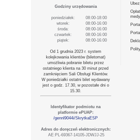
Ubez
Godziny urzędowania
Opła
medy
poniedziałek:
08:00-18:00
wtorek:
08:00-16:00
Port
środa:
08:00-16:00
Porta
czwartek:
08:00-16:00
piątek:
08:00-16:00
Dekla
Polit
Od 1 grudnia 2023 r. system
kolejkowania klientów (biletomat)
umożliwia pobranie biletu przez
ostatniego klienta na 30 minut przed
zamknięciem Sali Obsługi Klientów.
W poniedziałki ostatni bilet wydawany
jest o godz. 17.30, w pozostałe dni o
15.30.
Identyfikator podmiotu na
platformie ePUAP:
/gennl9044i/SkrytkaESP
Adres do doręczeń elektronicznych:
AE:PL-69367-14105-JDWJJ-25