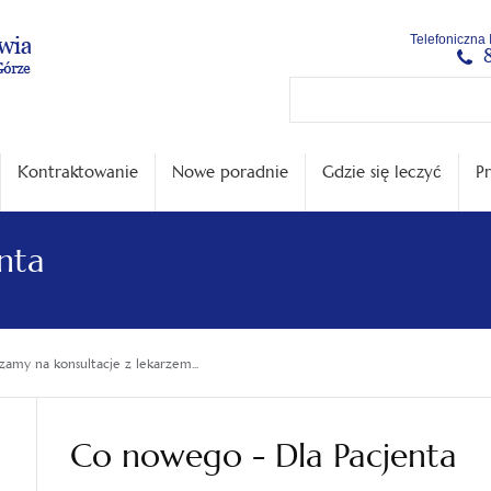
Menu
Menu
Treść
Szukaj
Stopka
Telefoniczna 
główne
lewe
główna
w
serwisie
Kontraktowanie
Nowe poradnie
Gdzie się leczyć
Pr
nta
zamy na konsultacje z lekarzem...
Co nowego - Dla Pacjenta