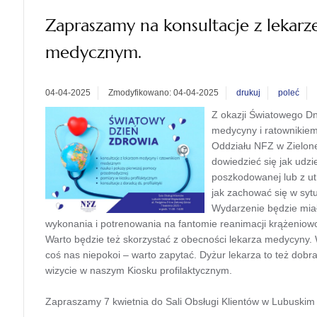
Zapraszamy na konsultacje z lekar
medycznym.
04-04-2025
Zmodyfikowano: 04-04-2025
drukuj
poleć
Z okazji Światowego Dn
medycyny i ratownikie
Oddziału NFZ w Zielon
dowiedzieć się jak udz
poszkodowanej lub z ut
jak zachować się w syt
Wydarzenie będzie miał
wykonania i potrenowania na fantomie reanimacji krążenio
Warto będzie też skorzystać z obecności lekarza medycyny. 
coś nas niepokoi – warto zapytać. Dyżur lekarza to też dob
wizycie w naszym Kiosku profilaktycznym.
Zapraszamy 7 kwietnia do Sali Obsługi Klientów w Lubuski