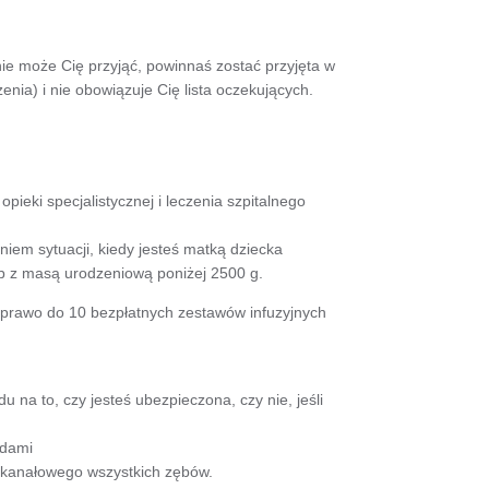
 nie może Cię przyjąć, powinnaś zostać przyjęta w
enia) i nie obowiązuje Cię lista oczekujących.
pieki specjalistycznej i leczenia szpitalnego
iem sytuacji, kiedy jesteś matką dziecka
b z masą urodzeniową poniżej 2500 g.
o prawo do 10 bezpłatnych zestawów infuzyjnych
 na to, czy jesteś ubezpieczona, czy nie, jeśli
rdami
a kanałowego wszystkich zębów.