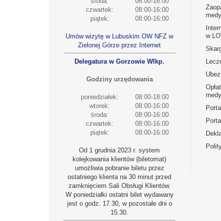
środa:
08:00-16:00
Zaop
czwartek:
08:00-16:00
medy
piątek:
08:00-16:00
Inter
w L
Umów wizytę w Lubuskim OW NFZ w
Zielonej Górze przez Internet
Skarg
Delegatura w Gorzowie Wlkp.
Lecz
Ubez
Godziny urzędowania
Opła
medy
poniedziałek:
08:00-18:00
wtorek:
08:00-16:00
Port
środa:
08:00-16:00
Porta
czwartek:
08:00-16:00
piątek:
08:00-16:00
Dekla
Polit
Od 1 grudnia 2023 r. system
kolejkowania klientów (biletomat)
umożliwia pobranie biletu przez
ostatniego klienta na 30 minut przed
zamknięciem Sali Obsługi Klientów.
W poniedziałki ostatni bilet wydawany
jest o godz. 17.30, w pozostałe dni o
15.30.