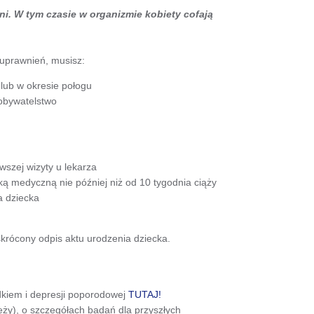
ni. W tym czasie w organizmie kobiety cofają
 uprawnień, musisz:
 lub w okresie połogu
 obywatelstwo
rwszej wizyty u lekarza
ą medyczną nie później niż od 10 tygodnia ciąży
ia dziecka
 skrócony odpis aktu urodzenia dziecka.
dkiem i depresji poporodowej
TUTAJ!
leży), o szczegółach badań dla przyszłych