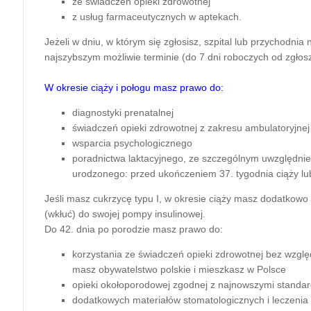
ze świadczeń opieki zdrowotnej
z usług farmaceutycznych w aptekach.
Jeżeli w dniu, w którym się zgłosisz, szpital lub przychodnia
najszybszym możliwie terminie (do 7 dni roboczych od zgłosz
W okresie ciąży i połogu masz prawo do:
diagnostyki prenatalnej
świadczeń opieki zdrowotnej z zakresu ambulatoryjnej o
wsparcia psychologicznego
poradnictwa laktacyjnego, ze szczególnym uwzględnien
urodzonego: przed ukończeniem 37. tygodnia ciąży lu
Jeśli masz cukrzycę typu I, w okresie ciąży masz dodatkow
(wkłuć) do swojej pompy insulinowej.
Do 42. dnia po porodzie masz prawo do:
korzystania ze świadczeń opieki zdrowotnej bez względu
masz obywatelstwo polskie i mieszkasz w Polsce
opieki okołoporodowej zgodnej z najnowszymi standa
dodatkowych materiałów stomatologicznych i leczeni