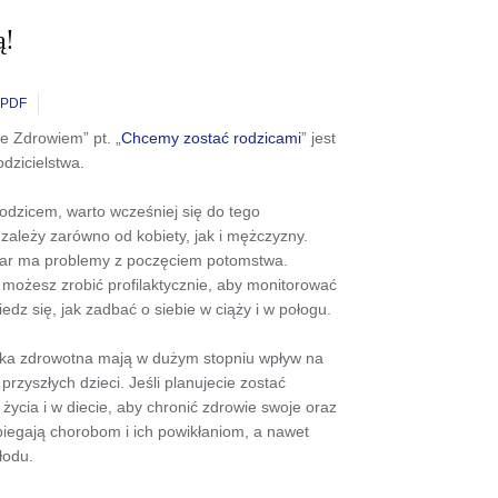
ą!
PDF
 Zdrowiem” pt. „
Chcemy zostać rodzicami
” jest
dzicielstwa.
rodzicem, warto wcześniej się do tego
zależy zarówno od kobiety, jak i mężczyzny.
 par ma problemy z poczęciem potomstwa.
 możesz zrobić profilaktycznie, aby monitorować
edz się, jak zadbać o siebie w ciąży i w połogu.
ktyka zdrowotna mają w dużym stopniu wpływ na
przyszłych dzieci. Jeśli planujecie zostać
życia i w diecie, aby chronić zdrowie swoje oraz
iegają chorobom i ich powikłaniom, a nawet
łodu.