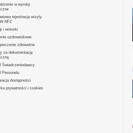
atrzenie w wyroby
czne
netowa rejestracja wizyty
OW NFZ
i i wnioski
enie uzdrowiskowe
pieczenie zdrowotne
ty za dokumentację
czną
al Świadczeniodawcy
l Personelu
racja dostępności
yka prywatności i cookies