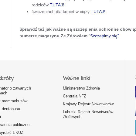
rodziców
TUTAJ!
ćwiczeniach dla kobiet w ciąży
TUTAJ!
Sprawdź też jak ważne są szczepienia ochronne obowi
numerze magazynu Ze Zdrowiem
"Szczepimy się"
skróty
Ważne linki
mator o zawartych
Ministerstwo Zdrowia
ach
Centrala NFZ
y mammobusów
Krajowy Rejestr Nowotworów
y dentobusu
Lubuski Rejestr Nowotworów
a
Złośliwych
wienia publiczne
wyrobić EKUZ