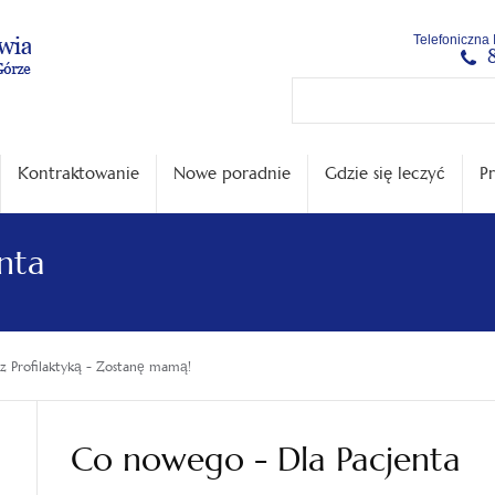
Menu
Menu
Treść
Szukaj
Stopka
Telefoniczna 
główne
lewe
główna
w
serwisie
Kontraktowanie
Nowe poradnie
Gdzie się leczyć
Pr
nta
z Profilaktyką - Zostanę mamą!
Co nowego - Dla Pacjenta