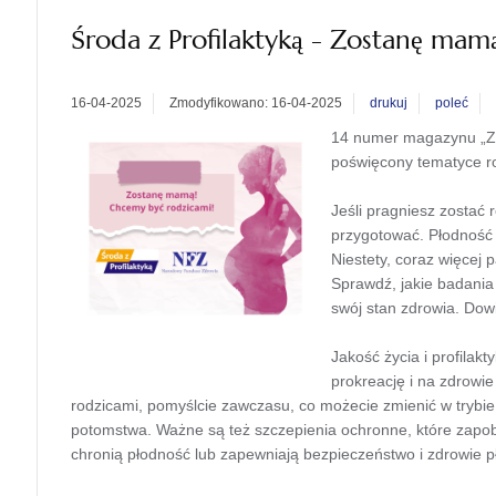
Środa z Profilaktyką - Zostanę mam
16-04-2025
Zmodyfikowano: 16-04-2025
drukuj
poleć
14 numer magazynu „Ze
poświęcony tematyce ro
Jeśli pragniesz zostać 
przygotować. Płodność 
Niestety, coraz więcej
Sprawdź, jakie badania
swój stan zdrowia. Dowi
Jakość życia i profila
prokreację i na zdrowie 
rodzicami, pomyślcie zawczasu, co możecie zmienić w trybie 
potomstwa. Ważne są też szczepienia ochronne, które zapob
chronią płodność lub zapewniają bezpieczeństwo i zdrowie p