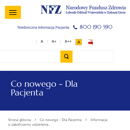
Menu
Menu
Treść
Szukaj
Stopka
główne
lewe
główna
w
serwisie
800 190 590
Telefoniczna Informacja Pacjenta
A
Wyszukiwarka
Co nowego - Dla
Pacjenta
›
›
Strona główna
Co nowego - Dla Pacjenta
Informacja
o zakończeniu udzielania...