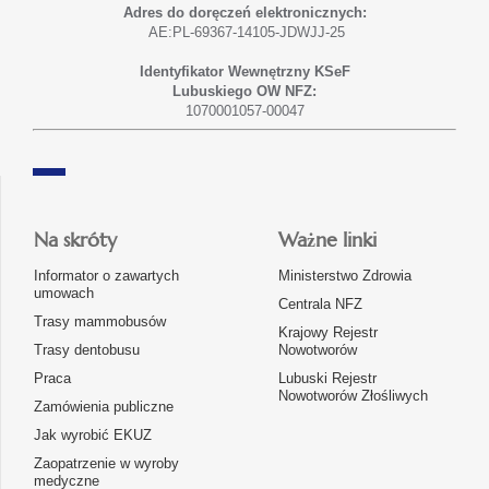
Adres do doręczeń elektronicznych:
AE:PL-69367-14105-JDWJJ-25
Identyfikator Wewnętrzny KSeF
Lubuskiego OW NFZ:
1070001057-00047
Na skróty
Ważne linki
Informator o zawartych
Ministerstwo Zdrowia
umowach
Centrala NFZ
Trasy mammobusów
Krajowy Rejestr
Trasy dentobusu
Nowotworów
Praca
Lubuski Rejestr
Nowotworów Złośliwych
Zamówienia publiczne
Jak wyrobić EKUZ
Zaopatrzenie w wyroby
medyczne