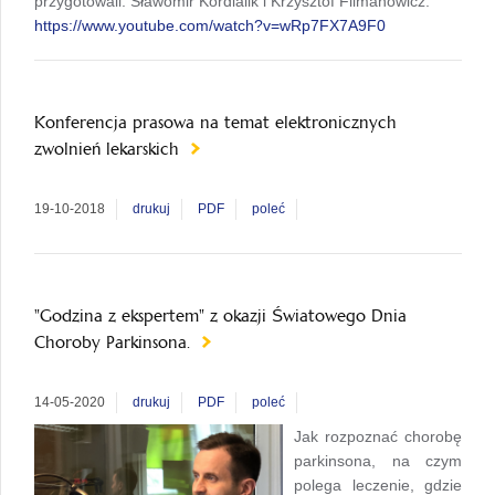
przygotowali: Sławomir Kordialik i Krzysztof Filmanowicz.
https://www.youtube.com/watch?v=wRp7FX7A9F0
Konferencja prasowa na temat elektronicznych
zwolnień lekarskich
19-10-2018
drukuj
PDF
poleć
"Godzina z ekspertem" z okazji Światowego Dnia
Choroby Parkinsona.
14-05-2020
drukuj
PDF
poleć
Jak rozpoznać chorobę
parkinsona, na czym
polega leczenie, gdzie