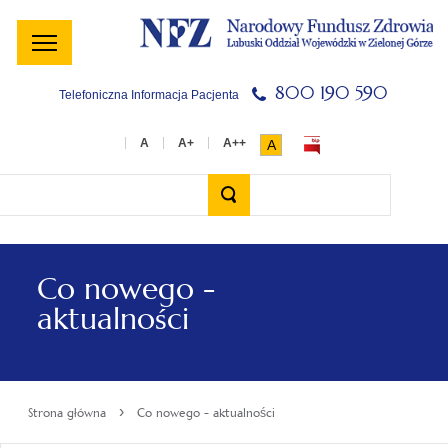
Menu
Menu
Treść
Szukaj
Stopka
główne
lewe
główna
w
serwisie
800 190 590
Telefoniczna Informacja Pacjenta
A
Wyszukiwarka
Co nowego -
aktualności
›
Strona główna
Co nowego - aktualności