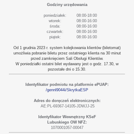
Godziny urzędowania
poniedziałek:
08:00-18:00
wtorek:
08:00-16:00
środa:
08:00-16:00
czwartek:
08:00-16:00
piątek:
08:00-16:00
Od 1 grudnia 2023 r. system kolejkowania klientów (biletomat)
umożliwia pobranie biletu przez ostatniego klienta na 30 minut
przed zamknięciem Sali Obsługi Klientów.
W poniedziałki ostatni bilet wydawany jest o godz. 17.30, w
pozostałe dni o 15.30.
Identyfikator podmiotu na platformie ePUAP:
/gennl9044i/SkrytkaESP
Adres do doręczeń elektronicznych:
AE:PL-69367-14105-JDWJJ-25
Identyfikator Wewnętrzny KSeF
Lubuskiego OW NFZ:
1070001057-00047