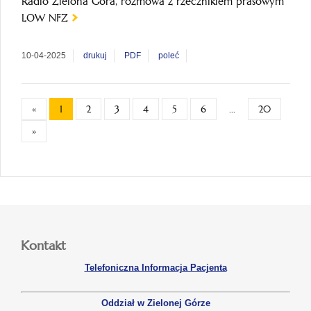
Radio Zielona Góra, rozmowa z rzecznikiem prasowym
LOW NFZ
10-04-2025
drukuj
PDF
poleć
«
1
2
3
4
5
6
...
20
»
Kontakt
Telefoniczna Informacja Pacjenta
Oddział w Zielonej Górze