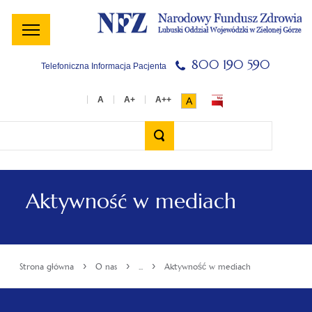
Menu
Menu
Treść
Szukaj
Stopka
główne
lewe
główna
w
serwisie
800 190 590
Telefoniczna Informacja Pacjenta
A
Wyszukiwarka
Aktywność w mediach
›
›
›
Strona główna
O nas
...
Aktywność w mediach