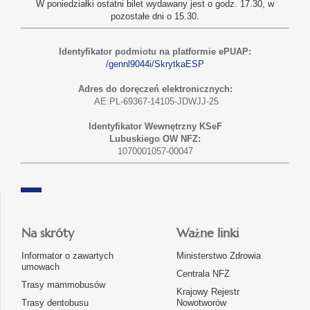
W poniedziałki ostatni bilet wydawany jest o godz. 17.30, w
pozostałe dni o 15.30.
Identyfikator podmiotu na platformie ePUAP:
/gennl9044i/SkrytkaESP
Adres do doręczeń elektronicznych:
AE:PL-69367-14105-JDWJJ-25
Identyfikator Wewnętrzny KSeF
Lubuskiego OW NFZ:
1070001057-00047
Na skróty
Ważne linki
Informator o zawartych
Ministerstwo Zdrowia
umowach
Centrala NFZ
Trasy mammobusów
Krajowy Rejestr
Trasy dentobusu
Nowotworów