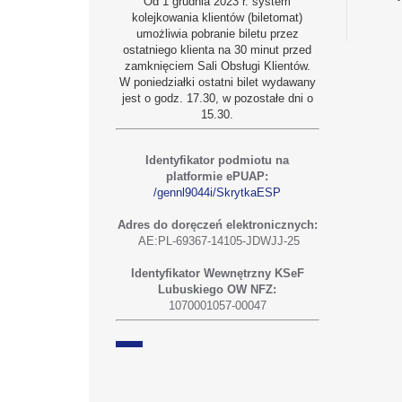
Od 1 grudnia 2023 r. system
kolejkowania klientów (biletomat)
umożliwia pobranie biletu przez
ostatniego klienta na 30 minut przed
zamknięciem Sali Obsługi Klientów.
W poniedziałki ostatni bilet wydawany
jest o godz. 17.30, w pozostałe dni o
15.30.
Identyfikator podmiotu na
platformie ePUAP:
/gennl9044i/SkrytkaESP
Adres do doręczeń elektronicznych:
AE:PL-69367-14105-JDWJJ-25
Identyfikator Wewnętrzny KSeF
Lubuskiego OW NFZ:
1070001057-00047