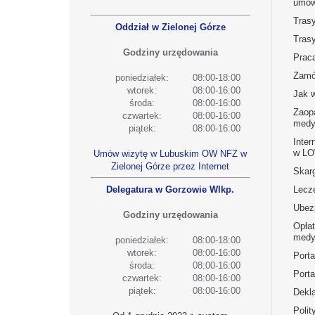
umow
Tras
Oddział w Zielonej Górze
Tras
Godziny urzędowania
Prac
Zamó
poniedziałek:
08:00-18:00
wtorek:
08:00-16:00
Jak 
środa:
08:00-16:00
Zaop
czwartek:
08:00-16:00
medy
piątek:
08:00-16:00
Inter
w L
Umów wizytę w Lubuskim OW NFZ w
Zielonej Górze przez Internet
Skarg
Delegatura w Gorzowie Wlkp.
Lecz
Ubez
Godziny urzędowania
Opła
medy
poniedziałek:
08:00-18:00
wtorek:
08:00-16:00
Port
środa:
08:00-16:00
Porta
czwartek:
08:00-16:00
piątek:
08:00-16:00
Dekla
Polit