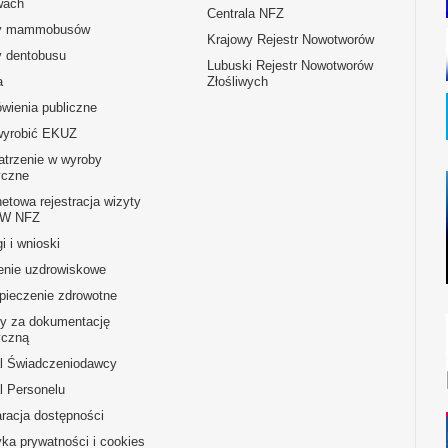
ach
Centrala NFZ
y mammobusów
Krajowy Rejestr Nowotworów
y dentobusu
Lubuski Rejestr Nowotworów
a
Złośliwych
wienia publiczne
wyrobić EKUZ
atrzenie w wyroby
czne
netowa rejestracja wizyty
OW NFZ
i i wnioski
enie uzdrowiskowe
pieczenie zdrowotne
ty za dokumentację
czną
al Świadczeniodawcy
l Personelu
racja dostępności
yka prywatności i cookies