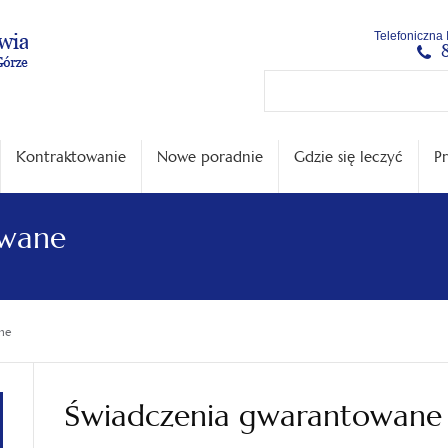
Menu
Menu
Treść
Szukaj
Stopka
Telefoniczna 
główne
lewe
główna
w
serwisie
Kontraktowanie
Nowe poradnie
Gdzie się leczyć
Pr
owane
ne
Świadczenia gwarantowane