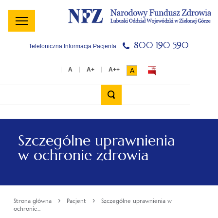
Menu
Menu
Treść
Szukaj
Stopka
główne
lewe
główna
w
serwisie
800 190 590
Telefoniczna Informacja Pacjenta
A
Wyszukiwarka
Szczególne uprawnienia
w ochronie zdrowia
›
›
Strona główna
Pacjent
Szczególne uprawnienia w
ochronie...