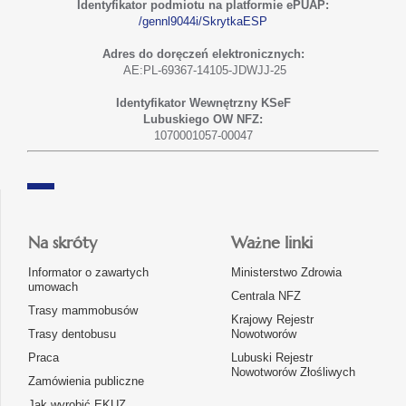
Identyfikator podmiotu na platformie ePUAP:
/gennl9044i/SkrytkaESP
Adres do doręczeń elektronicznych:
AE:PL-69367-14105-JDWJJ-25
Identyfikator Wewnętrzny KSeF
Lubuskiego OW NFZ:
1070001057-00047
Na skróty
Ważne linki
Informator o zawartych
Ministerstwo Zdrowia
umowach
Centrala NFZ
Trasy mammobusów
Krajowy Rejestr
Trasy dentobusu
Nowotworów
Praca
Lubuski Rejestr
Nowotworów Złośliwych
Zamówienia publiczne
Jak wyrobić EKUZ