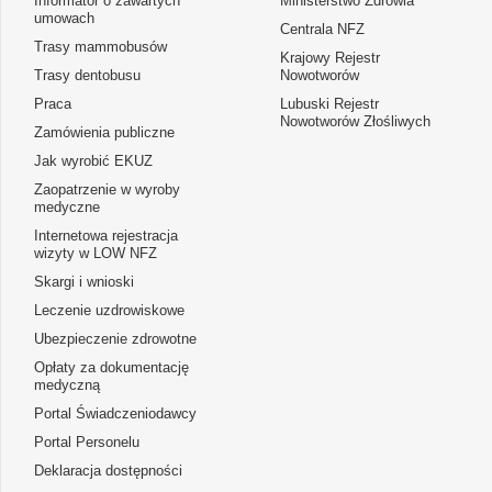
Informator o zawartych
Ministerstwo Zdrowia
umowach
Centrala NFZ
Trasy mammobusów
Krajowy Rejestr
Trasy dentobusu
Nowotworów
Praca
Lubuski Rejestr
Nowotworów Złośliwych
Zamówienia publiczne
Jak wyrobić EKUZ
Zaopatrzenie w wyroby
medyczne
Internetowa rejestracja
wizyty w LOW NFZ
Skargi i wnioski
Leczenie uzdrowiskowe
Ubezpieczenie zdrowotne
Opłaty za dokumentację
medyczną
Portal Świadczeniodawcy
Portal Personelu
Deklaracja dostępności