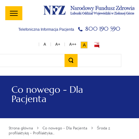
Menu
Menu
Treść
Szukaj
Stopka
główne
lewe
główna
w
serwisie
800 190 590
Telefoniczna Informacja Pacjenta
A
Wyszukiwarka
Co nowego - Dla
Pacjenta
›
›
Strona główna
Co nowego - Dla Pacjenta
Środa z
profilaktyką - Profilaktyka...