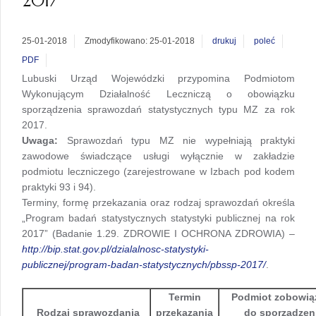
2017
25-01-2018
Zmodyfikowano: 25-01-2018
drukuj
poleć
PDF
Lubuski Urząd Wojewódzki przypomina Podmiotom
Wykonującym Działalność Leczniczą o obowiązku
sporządzenia sprawozdań statystycznych typu MZ za rok
2017.
Uwaga:
Sprawozdań typu MZ nie wypełniają praktyki
zawodowe świadczące usługi wyłącznie w zakładzie
podmiotu leczniczego (zarejestrowane w Izbach pod kodem
praktyki 93 i 94).
Terminy, formę przekazania oraz rodzaj sprawozdań określa
„Program badań statystycznych statystyki publicznej na rok
2017” (Badanie 1.29. ZDROWIE I OCHRONA ZDROWIA) –
http://bip.stat.gov.pl/dzialalnosc-statystyki-
publicznej/program-badan-statystycznych/pbssp-2017/
.
Termin
Podmiot zobowią
Rodzaj sprawozdania
przekazania
do sporządzen