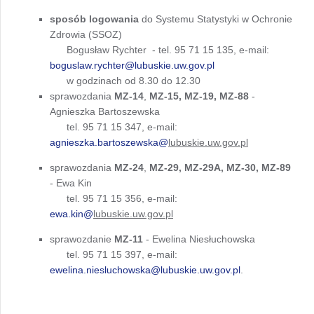
sposób logowania
do Systemu Statystyki w Ochronie
Zdrowia (SSOZ)
Bogusław Rychter - tel. 95 71 15 135, e-mail:
boguslaw.rychter@lubuskie.uw.gov.pl
w godzinach od 8.30 do 12.30
sprawozdania
MZ-14
,
MZ-15, MZ-19, MZ-88
-
Agnieszka Bartoszewska
tel. 95 71 15 347, e-mail:
agnieszka.bartoszewska@
lubuskie.uw.gov.pl
sprawozdania
MZ-24
,
MZ-29, MZ-29A, MZ-30, MZ-89
- Ewa Kin
tel. 95 71 15 356, e-mail:
ewa.kin@
lubuskie.uw.gov.pl
sprawozdanie
MZ-11
- Ewelina Niesłuchowska
tel. 95 71 15 397, e-mail:
ewelina.niesluchowska@lubuskie.uw.gov.pl
.