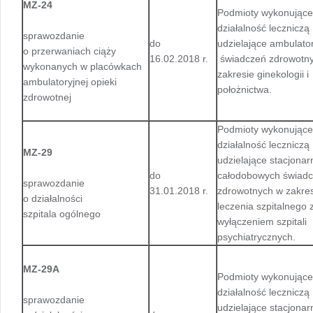
MZ-24
Podmioty wykonujące
działalność leczniczą
sprawozdanie
do
udzielające ambulato
o przerwaniach ciąży
16.02.2018 r.
świadczeń zdrowotn
wykonanych w placówkach
zakresie ginekologii i
ambulatoryjnej opieki
położnictwa.
zdrowotnej
Podmioty wykonujące
działalność leczniczą
MZ-29
udzielające stacjonar
do
całodobowych świad
sprawozdanie
31.01.2018 r.
zdrowotnych w zakre
o działalności
leczenia szpitalnego 
szpitala ogólnego
wyłączeniem szpitali
psychiatrycznych.
MZ-29A
Podmioty wykonujące
działalność leczniczą
sprawozdanie
udzielające stacjonar