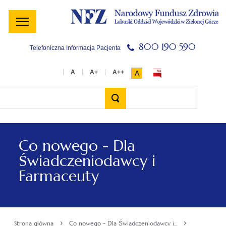
Menu
Menu
Treść
Szukaj
Stopka
główne
lewe
główna
w
serwisie
800 190 590
Telefoniczna Informacja Pacjenta
A
Wyszukiwarka
Co nowego - Dla
Świadczeniodawcy i
Farmaceuty
›
›
Strona główna
Co nowego - Dla Świadczeniodawcy i...