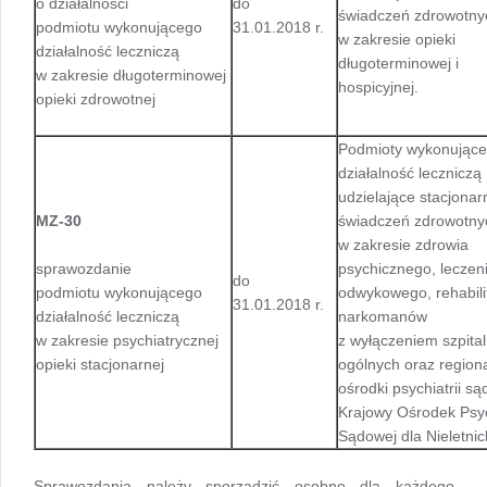
o działalności
do
świadczeń zdrowotny
podmiotu wykonującego
31.01.2018 r.
w zakresie opieki
działalność leczniczą
długoterminowej i
w zakresie długoterminowej
hospicyjnej.
opieki zdrowotnej
Podmioty wykonujące
działalność leczniczą
udzielające stacjonar
MZ-30
świadczeń zdrowotny
w zakresie zdrowia
sprawozdanie
psychicznego, leczen
do
podmiotu wykonującego
odwykowego, rehabilit
31.01.2018 r.
działalność leczniczą
narkomanów
w zakresie psychiatrycznej
z wyłączeniem szpital
opieki stacjonarnej
ogólnych oraz region
ośrodki psychiatrii są
Krajowy Ośrodek Psych
Sądowej dla Nieletnic
Sprawozdania należy sporządzić osobno dla każdego