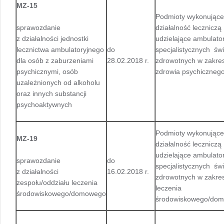
MZ-15
Podmioty wykonujące
sprawozdanie
działalność leczniczą
z działalności jednostki
udzielające ambulato
lecznictwa ambulatoryjnego
do
specjalistycznych św
dla osób z zaburzeniami
28.02.2018 r.
zdrowotnych w zakre
psychicznymi, osób
zdrowia psychicznego
uzależnionych od alkoholu
oraz innych substancji
psychoaktywnych
Podmioty wykonujące
MZ-19
działalność leczniczą
udzielające ambulato
sprawozdanie
do
specjalistycznych św
z działalności
16.02.2018 r.
zdrowotnych w zakre
zespołu/oddziału leczenia
leczenia
środowiskowego/domowego
środowiskowego/do