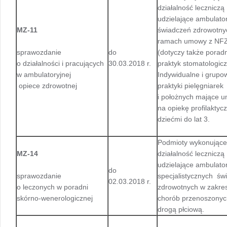
działalność leczniczą
udzielające ambulato
MZ-11
świadczeń zdrowotny
ramach umowy z NF
sprawozdanie
do
(dotyczy także poradn
o działalności i pracujących
30.03.2018 r.
praktyk stomatologicz
w ambulatoryjnej
Indywidualne i grupo
opiece zdrowotnej
praktyki pielęgniarek
i położnych mające 
na opiekę profilaktyc
dziećmi do lat 3.
Podmioty wykonujące
MZ-14
działalność leczniczą
udzielające ambulato
do
sprawozdanie
specjalistycznych św
02.03.2018 r.
o leczonych w poradni
zdrowotnych w zakre
skórno-wenerologicznej
chorób przenoszonyc
drogą płciową.