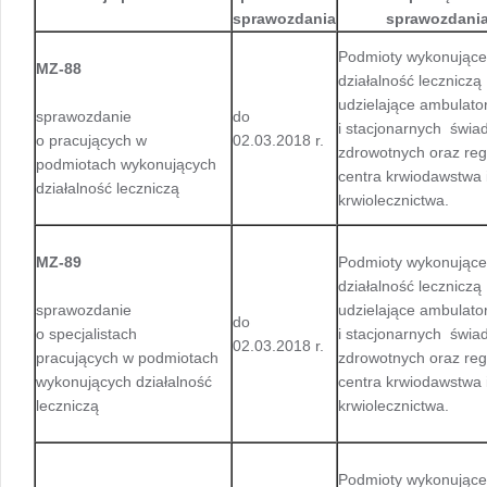
sprawozdania
sprawozdani
Podmioty wykonujące
MZ-88
działalność leczniczą
udzielające ambulato
sprawozdanie
do
i stacjonarnych świa
o pracujących w
02.03.2018 r.
zdrowotnych oraz reg
podmiotach wykonujących
centra krwiodawstwa 
działalność leczniczą
krwiolecznictwa.
MZ-89
Podmioty wykonujące
działalność leczniczą
sprawozdanie
udzielające ambulato
do
o specjalistach
i stacjonarnych świa
02.03.2018 r.
pracujących w podmiotach
zdrowotnych oraz reg
wykonujących działalność
centra krwiodawstwa 
leczniczą
krwiolecznictwa.
Podmioty wykonujące