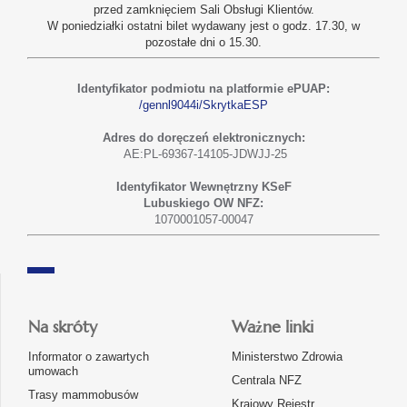
przed zamknięciem Sali Obsługi Klientów.
W poniedziałki ostatni bilet wydawany jest o godz. 17.30, w
pozostałe dni o 15.30.
Identyfikator podmiotu na platformie ePUAP:
/gennl9044i/SkrytkaESP
Adres do doręczeń elektronicznych:
AE:PL-69367-14105-JDWJJ-25
Identyfikator Wewnętrzny KSeF
Lubuskiego OW NFZ:
1070001057-00047
Na skróty
Ważne linki
Informator o zawartych
Ministerstwo Zdrowia
umowach
Centrala NFZ
Trasy mammobusów
Krajowy Rejestr