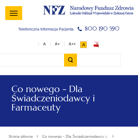
Menu
Menu
Treść
Szukaj
Stopka
główne
lewe
główna
w
serwisie
800 190 590
Telefoniczna Informacja Pacjenta
A
Wyszukiwarka
Co nowego - Dla
Świadczeniodawcy i
Farmaceuty
›
›
Strona główna
Co nowego - Dla Świadczeniodawcy i...