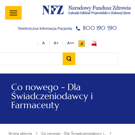
Menu
Menu
Treść
Szukaj
Stopka
główne
lewe
główna
w
serwisie
800 190 590
Telefoniczna Informacja Pacjenta
A
Wyszukiwarka
Co nowego - Dla
Świadczeniodawcy i
Farmaceuty
›
›
Strona główna
Co nowego - Dla Świadczeniodawcy i...