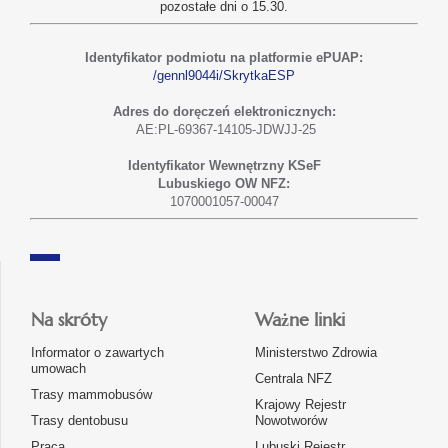
pozostałe dni o 15.30.
Identyfikator podmiotu na platformie ePUAP:
/gennl9044i/SkrytkaESP
Adres do doręczeń elektronicznych:
AE:PL-69367-14105-JDWJJ-25
Identyfikator Wewnętrzny KSeF
Lubuskiego OW NFZ:
1070001057-00047
Na skróty
Ważne linki
Informator o zawartych
Ministerstwo Zdrowia
umowach
Centrala NFZ
Trasy mammobusów
Krajowy Rejestr
Trasy dentobusu
Nowotworów
Praca
Lubuski Rejestr