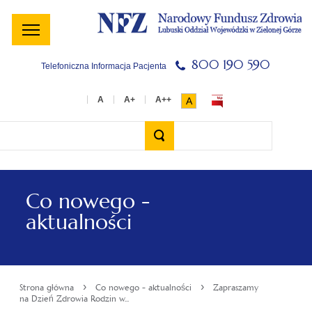
Menu
Menu
Treść
Szukaj
Stopka
główne
lewe
główna
w
serwisie
800 190 590
Telefoniczna Informacja Pacjenta
A
Wyszukiwarka
Co nowego -
aktualności
›
›
Strona główna
Co nowego - aktualności
Zapraszamy
na Dzień Zdrowia Rodzin w...