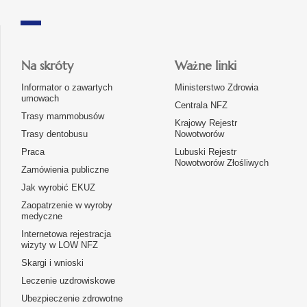
Na skróty
Ważne linki
Informator o zawartych
Ministerstwo Zdrowia
umowach
Centrala NFZ
Trasy mammobusów
Krajowy Rejestr
Trasy dentobusu
Nowotworów
Praca
Lubuski Rejestr
Nowotworów Złośliwych
Zamówienia publiczne
Jak wyrobić EKUZ
Zaopatrzenie w wyroby
medyczne
Internetowa rejestracja
wizyty w LOW NFZ
Skargi i wnioski
Leczenie uzdrowiskowe
Ubezpieczenie zdrowotne