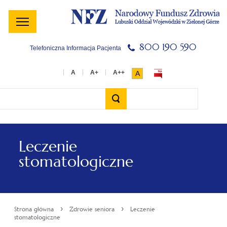
Menu
Menu
Treść
Szukaj
Stopka
główne
lewe
główna
w
serwisie
800 190 590
Telefoniczna Informacja Pacjenta
A
Wyszukiwarka
Leczenie
stomatologiczne
›
›
Strona główna
Zdrowie seniora
Leczenie
stomatologiczne