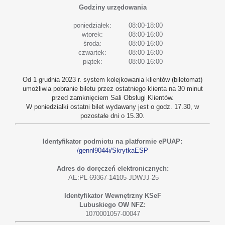
Godziny urzędowania
poniedziałek:
08:00-18:00
wtorek:
08:00-16:00
środa:
08:00-16:00
czwartek:
08:00-16:00
piątek:
08:00-16:00
Od 1 grudnia 2023 r. system kolejkowania klientów (biletomat)
umożliwia pobranie biletu przez ostatniego klienta na 30 minut
przed zamknięciem Sali Obsługi Klientów.
W poniedziałki ostatni bilet wydawany jest o godz. 17.30, w
pozostałe dni o 15.30.
Identyfikator podmiotu na platformie ePUAP:
/gennl9044i/SkrytkaESP
Adres do doręczeń elektronicznych:
AE:PL-69367-14105-JDWJJ-25
Identyfikator Wewnętrzny KSeF
Lubuskiego OW NFZ:
1070001057-00047