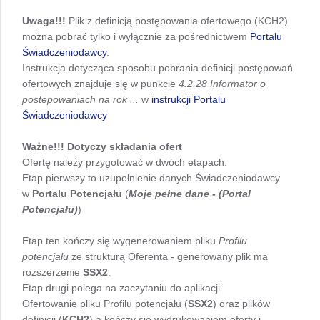
Uwaga!!!
Plik z definicją postępowania ofertowego (KCH2)
można pobrać tylko i wyłącznie za pośrednictwem
Portalu
Świadczeniodawcy
.
Instrukcja dotycząca sposobu pobrania definicji postępowań
ofertowych znajduje się w punkcie
4.2.28 Informator o
postepowaniach na rok ...
w
instrukcji Portalu
Świadczeniodawcy
Ważne!!! Dotyczy składania ofert
Ofertę należy przygotować w dwóch etapach.
Etap pierwszy to uzupełnienie danych Świadczeniodawcy
w
Portalu Potencjału
(
Moje pełne dane - (Portal
Potencjału)
)
Etap ten kończy się wygenerowaniem pliku
Profilu
potencjału
ze strukturą Oferenta - generowany plik ma
rozszerzenie
SSX2
.
Etap drugi polega na zaczytaniu do aplikacji
Ofertowanie pliku Profilu potencjału (
SSX2
) oraz plików
definicji (
KCH2
) a kończy się wydrukowaniem oferty i