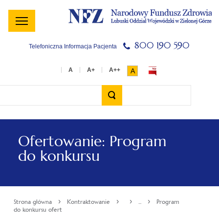
Menu
Menu
Treść
Szukaj
Stopka
główne
lewe
główna
w
serwisie
800 190 590
Telefoniczna Informacja Pacjenta
A
Wyszukiwarka
Ofertowanie: Program
do konkursu
›
›
›
›
Strona główna
Kontraktowanie
...
Program
do konkursu ofert