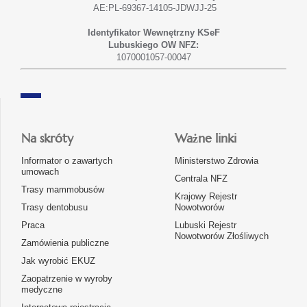
AE:PL-69367-14105-JDWJJ-25
Identyfikator Wewnętrzny KSeF
Lubuskiego OW NFZ:
1070001057-00047
Na skróty
Ważne linki
Informator o zawartych
Ministerstwo Zdrowia
umowach
Centrala NFZ
Trasy mammobusów
Krajowy Rejestr
Trasy dentobusu
Nowotworów
Praca
Lubuski Rejestr
Nowotworów Złośliwych
Zamówienia publiczne
Jak wyrobić EKUZ
Zaopatrzenie w wyroby
medyczne