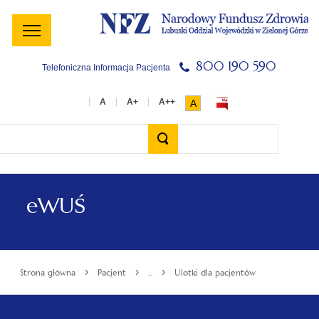
Menu
Menu
Treść
Szukaj
Stopka
główne
lewe
główna
w
serwisie
800 190 590
Telefoniczna Informacja Pacjenta
A
Wyszukiwarka
eWUŚ
›
›
›
Strona główna
Pacjent
...
Ulotki dla pacjentów