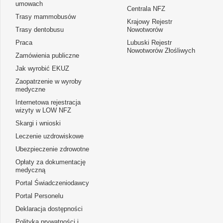
umowach
Centrala NFZ
Trasy mammobusów
Krajowy Rejestr
Trasy dentobusu
Nowotworów
Praca
Lubuski Rejestr
Nowotworów Złośliwych
Zamówienia publiczne
Jak wyrobić EKUZ
Zaopatrzenie w wyroby
medyczne
Internetowa rejestracja
wizyty w LOW NFZ
Skargi i wnioski
Leczenie uzdrowiskowe
Ubezpieczenie zdrowotne
Opłaty za dokumentację
medyczną
Portal Świadczeniodawcy
Portal Personelu
Deklaracja dostępności
Polityka prywatności i