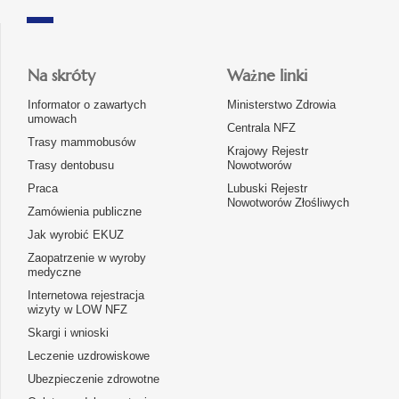
Na skróty
Ważne linki
Informator o zawartych
Ministerstwo Zdrowia
umowach
Centrala NFZ
Trasy mammobusów
Krajowy Rejestr
Trasy dentobusu
Nowotworów
Praca
Lubuski Rejestr
Nowotworów Złośliwych
Zamówienia publiczne
Jak wyrobić EKUZ
Zaopatrzenie w wyroby
medyczne
Internetowa rejestracja
wizyty w LOW NFZ
Skargi i wnioski
Leczenie uzdrowiskowe
Ubezpieczenie zdrowotne