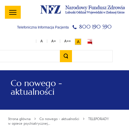
Menu
Menu
Treść
Szukaj
Stopka
główne
lewe
główna
w
serwisie
800 190 590
Telefoniczna Informacja Pacjenta
A
Wyszukiwarka
Co nowego -
aktualności
›
›
Strona główna
Co nowego - aktualności
TELEPORADY
w opiece psychiatrycznej,...