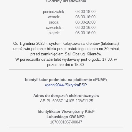
Godziny urzędowania
poniedziałek:
08:00-18:00
wtorek:
08:00-16:00
środa:
08:00-16:00
czwartek:
08:00-16:00
piątek:
08:00-16:00
Od 1 grudnia 2023 r. system kolejkowania klientów (biletomat)
umożliwia pobranie biletu przez ostatniego klienta na 30 minut
przed zamknięciem Sali Obsługi Klientów.
W poniedziałki ostatni bilet wydawany jest o godz. 17.30, w
pozostałe dni o 15.30.
Identyfikator podmiotu na platformie ePUAP:
/gennl9044i/SkrytkaESP
Adres do doręczeń elektronicznych:
AE:PL-69367-14105-JDWJJ-25
Identyfikator Wewnętrzny KSeF
Lubuskiego OW NFZ:
1070001057-00047