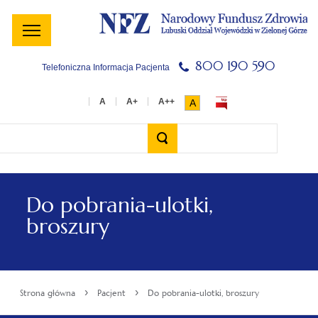
Menu
Menu
Treść
Szukaj
Stopka
główne
lewe
główna
w
serwisie
800 190 590
Telefoniczna Informacja Pacjenta
A
Wyszukiwarka
Do pobrania-ulotki,
broszury
›
›
Strona główna
Pacjent
Do pobrania-ulotki, broszury