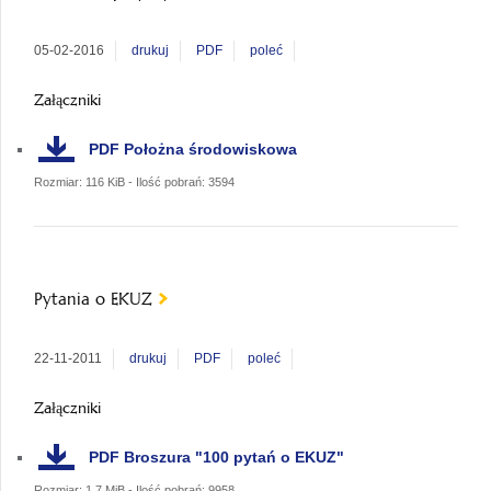
05-02-2016
drukuj
PDF
poleć
Załączniki
PDF
Położna środowiskowa
Rozmiar: 116 KiB - Ilość pobrań: 3594
Pytania o EKUZ
22-11-2011
drukuj
PDF
poleć
Załączniki
PDF
Broszura "100 pytań o EKUZ"
Rozmiar: 1.7 MiB - Ilość pobrań: 9958