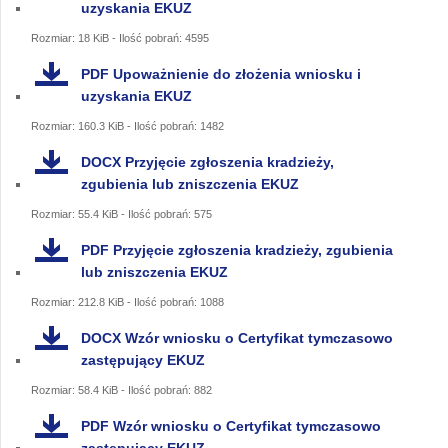
uzyskania EKUZ
Rozmiar: 18 KiB - Ilość pobrań: 4595
PDF
Upoważnienie do złożenia wniosku i
uzyskania EKUZ
Rozmiar: 160.3 KiB - Ilość pobrań: 1482
DOCX
Przyjęcie zgłoszenia kradzieży,
zgubienia lub zniszczenia EKUZ
Rozmiar: 55.4 KiB - Ilość pobrań: 575
PDF
Przyjęcie zgłoszenia kradzieży, zgubienia
lub zniszczenia EKUZ
Rozmiar: 212.8 KiB - Ilość pobrań: 1088
DOCX
Wzór wniosku o Certyfikat tymczasowo
zastępujący EKUZ
Rozmiar: 58.4 KiB - Ilość pobrań: 882
PDF
Wzór wniosku o Certyfikat tymczasowo
zastępujący EKUZ