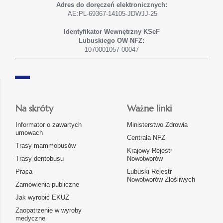
Adres do doręczeń elektronicznych:
AE:PL-69367-14105-JDWJJ-25
Identyfikator Wewnętrzny KSeF
Lubuskiego OW NFZ:
1070001057-00047
Na skróty
Ważne linki
Informator o zawartych
Ministerstwo Zdrowia
umowach
Centrala NFZ
Trasy mammobusów
Krajowy Rejestr
Trasy dentobusu
Nowotworów
Praca
Lubuski Rejestr
Nowotworów Złośliwych
Zamówienia publiczne
Jak wyrobić EKUZ
Zaopatrzenie w wyroby
medyczne