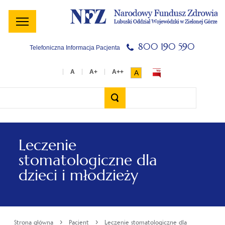
Menu
Menu
Treść
Szukaj
Stopka
główne
lewe
główna
w
serwisie
800 190 590
Telefoniczna Informacja Pacjenta
A
Wyszukiwarka
Leczenie
stomatologiczne dla
dzieci i młodzieży
›
›
Strona główna
Pacjent
Leczenie stomatologiczne dla