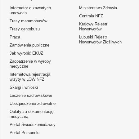
Informator o zawartych
Ministerstwo Zdrowia
umowach
Centrala NFZ
Trasy mammobusów
Krajowy Rejestr
Trasy dentobusu
Nowotworów
Praca
Lubuski Rejestr
Nowotworów Złośliwych
Zamówienia publiczne
Jak wyrobić EKUZ
Zaopatrzenie w wyroby
medyczne
Internetowa rejestracja
wizyty w LOW NFZ
Skargi i wnioski
Leczenie uzdrowiskowe
Ubezpieczenie zdrowotne
Opłaty za dokumentację
medyczną
Portal Świadczeniodawcy
Portal Personelu