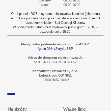
czwartek:
08:00-16:00
piątek:
08:00-16:00
Od 1 grudnia 2023 r. system kolejkowania klientów (biletomat)
umożliwia pobranie biletu przez ostatniego klienta na 30 minut
przed zamknięciem Sali Obsługi Klientów.
W poniedziałki ostatni bilet wydawany jest o godz. 17.30, w
pozostałe dni o 15.30.
Identyfikator podmiotu na platformie ePUAP:
/gennl9044i/SkrytkaESP
Adres do doręczeń elektronicznych:
AE:PL-69367-14105-JDWJJ-25
Identyfikator Wewnętrzny KSeF
Lubuskiego OW NFZ:
1070001057-00047
Na skróty
Ważne linki