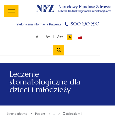
Menu
Menu
Treść
Szukaj
Stopka
główne
lewe
główna
w
serwisie
800 190 590
Telefoniczna Informacja Pacjenta
A
Wyszukiwarka
Leczenie
stomatologiczne dla
dzieci i młodzieży
›
›
›
Strona główna
Pacjent
...
Z dzieckiem i