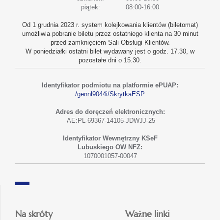
piątek:
08:00-16:00
Od 1 grudnia 2023 r. system kolejkowania klientów (biletomat)
umożliwia pobranie biletu przez ostatniego klienta na 30 minut
przed zamknięciem Sali Obsługi Klientów.
W poniedziałki ostatni bilet wydawany jest o godz. 17.30, w
pozostałe dni o 15.30.
Identyfikator podmiotu na platformie ePUAP:
/gennl9044i/SkrytkaESP
Adres do doręczeń elektronicznych:
AE:PL-69367-14105-JDWJJ-25
Identyfikator Wewnętrzny KSeF
Lubuskiego OW NFZ:
1070001057-00047
Na skróty
Ważne linki