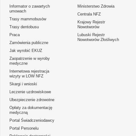
Informator o zawartych
Ministerstwo Zdrowia
umowach
Centrala NFZ
Trasy mammobusów
Krajowy Rejestr
Trasy dentobusu
Nowotworów
Praca
Lubuski Rejestr
Nowotworów Złośliwych
Zamówienia publiczne
Jak wyrobić EKUZ
Zaopatrzenie w wyroby
medyczne
Internetowa rejestracja
wizyty w LOW NFZ
Skargi i wnioski
Leczenie uzdrowiskowe
Ubezpieczenie zdrowotne
Opłaty za dokumentację
medyczną
Portal Świadczeniodawcy
Portal Personelu