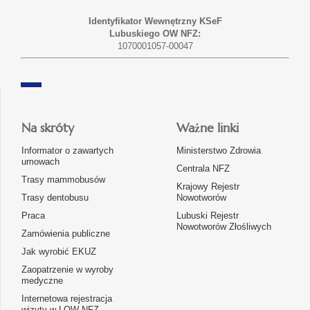
Identyfikator Wewnętrzny KSeF
Lubuskiego OW NFZ:
1070001057-00047
Na skróty
Ważne linki
Informator o zawartych
Ministerstwo Zdrowia
umowach
Centrala NFZ
Trasy mammobusów
Krajowy Rejestr
Trasy dentobusu
Nowotworów
Praca
Lubuski Rejestr
Nowotworów Złośliwych
Zamówienia publiczne
Jak wyrobić EKUZ
Zaopatrzenie w wyroby
medyczne
Internetowa rejestracja
wizyty w LOW NFZ