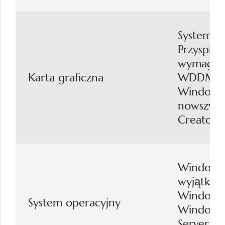
System o
Przyspies
wymaga D
Karta graficzna
WDDM 2.
Windows 
nowszym 
Creators
Windows 
wyjątkie
Windows 
System operacyjny
Windows 
Server 2