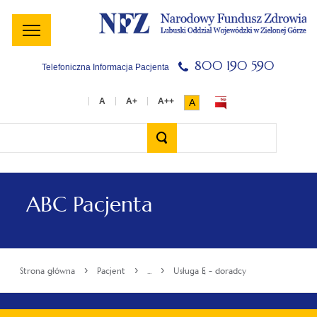
Menu
Menu
Treść
Szukaj
Stopka
główne
lewe
główna
w
serwisie
800 190 590
Telefoniczna Informacja Pacjenta
A
Wyszukiwarka
ABC Pacjenta
›
›
›
Strona główna
Pacjent
...
Usługa E - doradcy