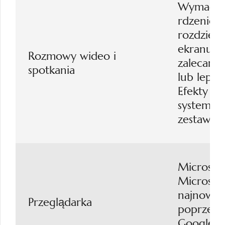
Wymaga p
rdzeniow
rozdzielc
ekranu i 
Rozmowy wideo i
zalecany 
spotkania
lub lepszy
Efekty w
systemu 
zestawem 
Microsof
Microsoft
najnowsza
Przeglądarka
poprzedn
Google C