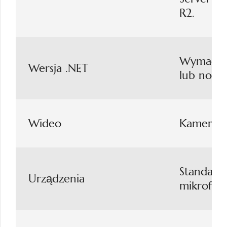
R2.
Wymaga ś
Wersja .NET
lub nows
Wideo
Kamera w
Standard
Urządzenia
mikrofon 