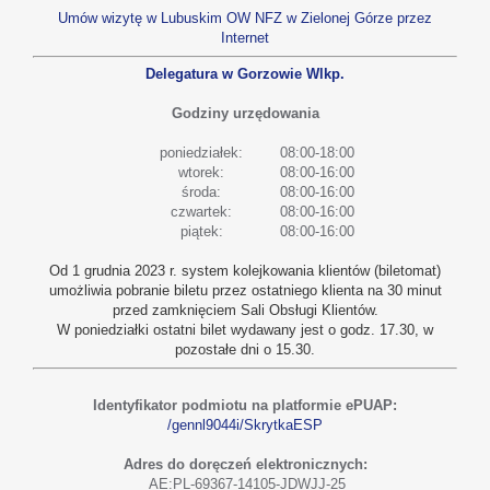
Umów wizytę w Lubuskim OW NFZ w Zielonej Górze przez
Internet
Delegatura w Gorzowie Wlkp.
Godziny urzędowania
poniedziałek:
08:00-18:00
wtorek:
08:00-16:00
środa:
08:00-16:00
czwartek:
08:00-16:00
piątek:
08:00-16:00
Od 1 grudnia 2023 r. system kolejkowania klientów (biletomat)
umożliwia pobranie biletu przez ostatniego klienta na 30 minut
przed zamknięciem Sali Obsługi Klientów.
W poniedziałki ostatni bilet wydawany jest o godz. 17.30, w
pozostałe dni o 15.30.
Identyfikator podmiotu na platformie ePUAP:
/gennl9044i/SkrytkaESP
Adres do doręczeń elektronicznych:
AE:PL-69367-14105-JDWJJ-25