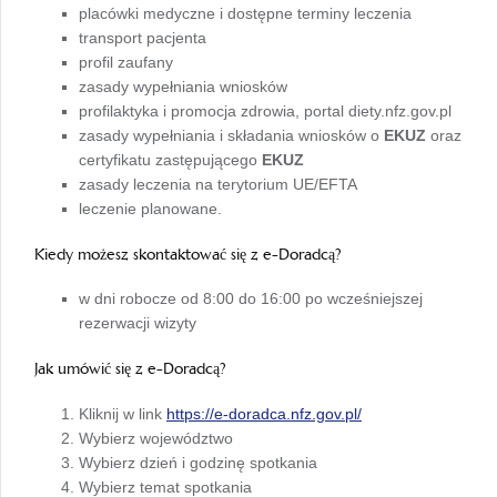
placówki medyczne i dostępne terminy leczenia
transport pacjenta
profil zaufany
zasady wypełniania wniosków
profilaktyka i promocja zdrowia, portal diety.nfz.gov.pl
zasady wypełniania i składania wniosków o
EKUZ
oraz
certyfikatu zastępującego
EKUZ
zasady leczenia na terytorium UE/EFTA
leczenie planowane.
Kiedy możesz skontaktować się z e-Doradcą?
w dni robocze od 8:00 do 16:00 po wcześniejszej
rezerwacji wizyty
Jak umówić się z e-Doradcą?
otwiera
Kliknij w link
https://e-doradca.nfz.gov.pl/
się
Wybierz województwo
w
Wybierz dzień i godzinę spotkania
nowej
Wybierz temat spotkania