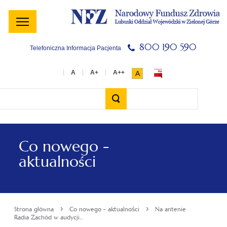
Menu
Menu
Treść
Szukaj
Stopka
główne
lewe
główna
w
serwisie
800 190 590
Telefoniczna Informacja Pacjenta
A
Wyszukiwarka
Co nowego -
aktualności
›
›
Strona główna
Co nowego - aktualności
Na antenie
Radia Zachód w audycji...