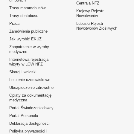
umowach
Centrala NFZ
Trasy mammobusów
Krajowy Rejestr
Trasy dentobusu
Nowotworów
Praca
Lubuski Rejestr
Nowotworów Złośliwych
Zamówienia publiczne
Jak wyrobić EKUZ
Zaopatrzenie w wyroby
medyczne
Internetowa rejestracja
wizyty w LOW NFZ
Skargi i wnioski
Leczenie uzdrowiskowe
Ubezpieczenie zdrowotne
Opłaty za dokumentację
medyczną
Portal Świadczeniodawcy
Portal Personelu
Deklaracja dostępności
Polityka prywatności i