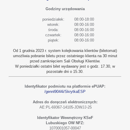
Godziny urzędowania
poniedziałek:
08:00-18:00
wtorek:
08:00-16:00
środa:
08:00-16:00
czwartek:
08:00-16:00
piątek:
08:00-16:00
Od 1 grudnia 2023 r. system kolejkowania klientów (biletomat)
umożliwia pobranie biletu przez ostatniego klienta na 30 minut
przed zamknięciem Sali Obsługi Klientów.
W poniedziałki ostatni bilet wydawany jest o godz. 17.30, w
pozostałe dni o 15.30.
Identyfikator podmiotu na platformie ePUAP:
/gennl9044i/SkrytkaESP
Adres do doręczeń elektronicznych:
AE:PL-69367-14105-JDWJJ-25
Identyfikator Wewnętrzny KSeF
Lubuskiego OW NFZ:
1070001057-00047