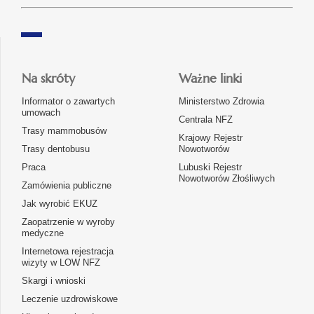
Na skróty
Ważne linki
Informator o zawartych
Ministerstwo Zdrowia
umowach
Centrala NFZ
Trasy mammobusów
Krajowy Rejestr
Trasy dentobusu
Nowotworów
Praca
Lubuski Rejestr
Nowotworów Złośliwych
Zamówienia publiczne
Jak wyrobić EKUZ
Zaopatrzenie w wyroby
medyczne
Internetowa rejestracja
wizyty w LOW NFZ
Skargi i wnioski
Leczenie uzdrowiskowe