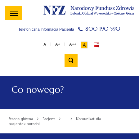
Menu
Menu
Treść
Szukaj
Stopka
główne
lewe
główna
w
serwisie
800 190 590
Telefoniczna Informacja Pacjenta
A
Wyszukiwarka
Co nowego?
›
›
›
Strona główna
Pacjent
...
Komunikat dla
pacjentek poradni...