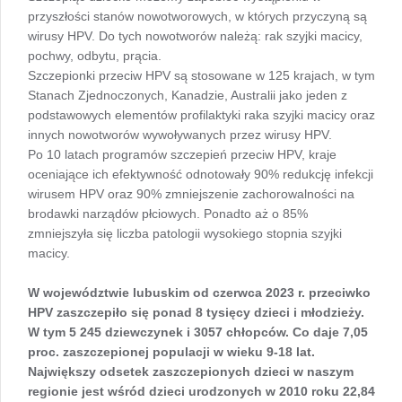
przyszłości stanów nowotworowych, w których przyczyną są
wirusy HPV. Do tych nowotworów należą: rak szyjki macicy,
pochwy, odbytu, prącia.
Szczepionki przeciw HPV są stosowane w 125 krajach, w tym
Stanach Zjednoczonych, Kanadzie, Australii jako jeden z
podstawowych elementów profilaktyki raka szyjki macicy oraz
innych nowotworów wywoływanych przez wirusy HPV.
Po 10 latach programów szczepień przeciw HPV, kraje
oceniające ich efektywność odnotowały 90% redukcję infekcji
wirusem HPV oraz 90% zmniejszenie zachorowalności na
brodawki narządów płciowych. Ponadto aż o 85%
zmniejszyła się liczba patologii wysokiego stopnia szyjki
macicy.
W województwie lubuskim od czerwca 2023 r. przeciwko
HPV zaszczepiło się ponad 8 tysięcy dzieci i młodzieży.
W tym 5 245 dziewczynek i 3057 chłopców. Co daje 7,05
proc. zaszczepionej populacji w wieku 9-18 lat.
Największy odsetek zaszczepionych dzieci w naszym
regionie jest wśród dzieci urodzonych w 2010 roku 22,84