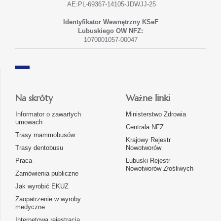
AE:PL-69367-14105-JDWJJ-25
Identyfikator Wewnętrzny KSeF
Lubuskiego OW NFZ:
1070001057-00047
Na skróty
Ważne linki
Informator o zawartych
Ministerstwo Zdrowia
umowach
Centrala NFZ
Trasy mammobusów
Krajowy Rejestr
Trasy dentobusu
Nowotworów
Praca
Lubuski Rejestr
Nowotworów Złośliwych
Zamówienia publiczne
Jak wyrobić EKUZ
Zaopatrzenie w wyroby
medyczne
Internetowa rejestracja