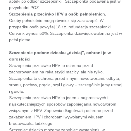
apteki po odbiór szczepionki. Szczepionka podawana jest w
przychodni POZ.
Szczepienia przeciwko HPV u osób pełnoletnich.
Osoby pełnoletnie mogą również się zaszczepić. W
przypadku osób powyżej 18 r.ż. refundacja szczepionki
Cervarix wynosi 50%. Szczepionka dziewięciowalentna jest w
pełni płatna.
Szczepienie podane dziecku „dzisiaj”, ochroni je w
dorosłości.
Szczepienia przeciwko HPV to ochrona przed
zachorowaniem na raka szyjki macicy, ale nie tylko.
Szczepionka to ochrona przed innymi nowotworami: odbytu,
sromu, pochwy, prącia, szyi i głowy – szczególnie jamy ustnej
i gardła.
Szczepienia przeciwko HPV to jeden z najprostszych i
najskuteczniejszych sposobów zapobiegania nowotworom
związanym z HPV. Zapewnia długotrwałą ochronę przed
zakażeniem HPV i chorobami wywołanymi wirusem
brodawczaka ludzkiego.
Szczepiąc dziecko możemy zapobiec wystąpieniu w