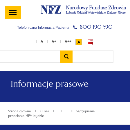
Menu
Menu
Treść
Szukaj
Stopka
główne
lewe
główna
w
serwisie
800 190 590
Telefoniczna Informacja Pacjenta
A
Wyszukiwarka
Informacje prasowe
›
›
›
›
Strona główna
O nas
...
Szczepienia
przeciwko HPV będzie...