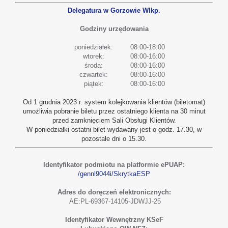
Delegatura w Gorzowie Wlkp.
Godziny urzędowania
poniedziałek:
08:00-18:00
wtorek:
08:00-16:00
środa:
08:00-16:00
czwartek:
08:00-16:00
piątek:
08:00-16:00
Od 1 grudnia 2023 r. system kolejkowania klientów (biletomat)
umożliwia pobranie biletu przez ostatniego klienta na 30 minut
przed zamknięciem Sali Obsługi Klientów.
W poniedziałki ostatni bilet wydawany jest o godz. 17.30, w
pozostałe dni o 15.30.
Identyfikator podmiotu na platformie ePUAP:
/gennl9044i/SkrytkaESP
Adres do doręczeń elektronicznych:
AE:PL-69367-14105-JDWJJ-25
Identyfikator Wewnętrzny KSeF