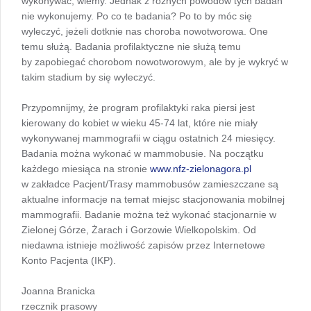
wykonywać, wiemy. Jednak z różnych powodów tych badań
nie wykonujemy. Po co te badania? Po to by móc się
wyleczyć, jeżeli dotknie nas choroba nowotworowa. One
temu służą. Badania profilaktyczne nie służą temu
by zapobiegać chorobom nowotworowym, ale by je wykryć w
takim stadium by się wyleczyć.
Przypomnijmy, że program profilaktyki raka piersi jest
kierowany do kobiet w wieku 45-74 lat, które nie miały
wykonywanej mammografii w ciągu ostatnich 24 miesięcy.
Badania można wykonać w mammobusie. Na początku
każdego miesiąca na stronie
www.nfz-zielonagora.pl
w zakładce Pacjent/Trasy mammobusów zamieszczane są
aktualne informacje na temat miejsc stacjonowania mobilnej
mammografii. Badanie można też wykonać stacjonarnie w
Zielonej Górze, Żarach i Gorzowie Wielkopolskim. Od
niedawna istnieje możliwość zapisów przez Internetowe
Konto Pacjenta (IKP).
Joanna Branicka
rzecznik prasowy