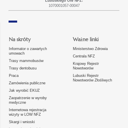
Lubuskiego OW NFZ:
1070001057-00047
Na skróty
Ważne linki
Informator o zawartych
Ministerstwo Zdrowia
umowach
Centrala NFZ
Trasy mammobusów
Krajowy Rejestr
Trasy dentobusu
Nowotworów
Praca
Lubuski Rejestr
Nowotworów Złośliwych
Zamówienia publiczne
Jak wyrobić EKUZ
Zaopatrzenie w wyroby
medyczne
Internetowa rejestracja
wizyty w LOW NFZ
Skargi i wnioski