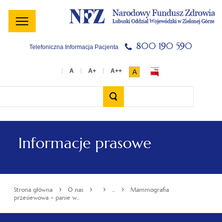
Menu
Menu
Treść
Szukaj
Stopka
główne
lewe
główna
w
serwisie
800 190 590
Telefoniczna Informacja Pacjenta
A
Wyszukiwarka
Informacje prasowe
›
›
›
›
Strona główna
O nas
...
Mammografia
przesiewowa – panie w...