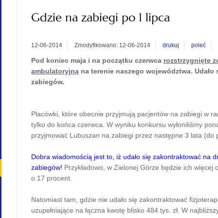
Gdzie na zabiegi po 1 lipca
12-06-2014
Zmodyfikowano: 12-06-2014
drukuj
poleć
Pod koniec maja i na początku czerwca
rozstrzygnięte z
ambulatoryjną
na terenie naszego województwa. Udało s
zabiegów.
Placówki, które obecnie przyjmują pacjentów na zabiegi w
tylko do końca czerwca. W wyniku konkursu wyłoniliśmy pona
przyjmować Lubuszan na zabiegi przez następne 3 lata (do 
Dobra wiadomością jest to, iż udało się zakontraktować na d
zabiegów!
Przykładowo, w Zielonej Górze będzie ich więcej 
o 17 procent.
Natomiast tam, gdzie nie udało się zakontraktować fizjoterap
uzupełniające na łączna kwotę blisko 484 tys. zł. W najbliżs