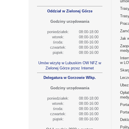
umow
Tras
Oddział w Zielonej Górze
Tras
Godziny urzędowania
Prac
Zamó
poniedziałek:
08:00-18:00
wtorek:
08:00-16:00
Jak 
środa:
08:00-16:00
Zaop
czwartek:
08:00-16:00
medy
piątek:
08:00-16:00
Inter
w L
Umów wizytę w Lubuskim OW NFZ w
Zielonej Górze przez Internet
Skarg
Delegatura w Gorzowie Wlkp.
Lecz
Ubez
Godziny urzędowania
Opła
medy
poniedziałek:
08:00-18:00
wtorek:
08:00-16:00
Port
środa:
08:00-16:00
Porta
czwartek:
08:00-16:00
piątek:
08:00-16:00
Dekla
Polit