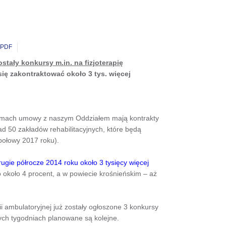
PDF
ostały konkursy m.in. na fizjoterapię
ię zakontraktować około 3 tys. więcej
 ramach umowy z naszym Oddziałem mają kontrakty
d 50 zakładów rehabilitacyjnych, które będą
połowy 2017 roku).
rugie półrocze 2014 roku około 3 tysięcy więcej
o około 4 procent, a w powiecie krośnieńskim – aż
ii ambulatoryjnej już zostały ogłoszone 3 konkursy
zych tygodniach planowane są kolejne.