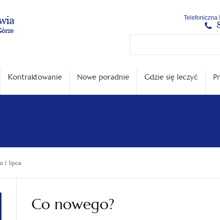
Menu
Menu
Treść
Szukaj
Stopka
Telefoniczna 
główne
lewe
główna
w
serwisie
Kontraktowanie
Nowe poradnie
Gdzie się leczyć
Pr
 1 lipca
Co nowego?