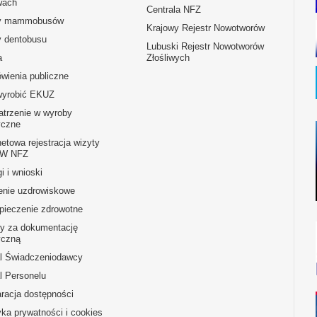
ach
Centrala NFZ
y mammobusów
Krajowy Rejestr Nowotworów
y dentobusu
Lubuski Rejestr Nowotworów
a
Złośliwych
wienia publiczne
wyrobić EKUZ
atrzenie w wyroby
czne
netowa rejestracja wizyty
OW NFZ
i i wnioski
enie uzdrowiskowe
pieczenie zdrowotne
ty za dokumentację
czną
al Świadczeniodawcy
l Personelu
racja dostępności
yka prywatności i cookies