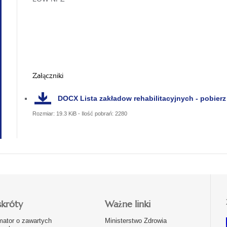
Załączniki
DOCX
Lista zakładow rehabilitacyjnych - pobierz
Rozmiar: 19.3 KiB - Ilość pobrań: 2280
skróty
Ważne linki
mator o zawartych
Ministerstwo Zdrowia