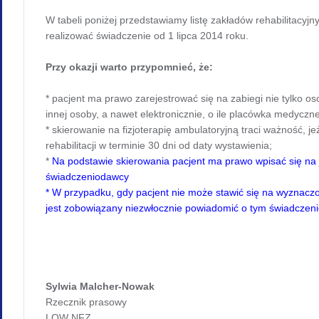
W tabeli poniżej przedstawiamy listę zakładów rehabilitacyjn
realizować świadczenie od 1 lipca 2014 roku.
Przy okazji warto przypomnieć, że:
* pacjent ma prawo zarejestrować się na zabiegi nie tylko os
innej osoby, a nawet elektronicznie, o ile placówka medyc
* skierowanie na fizjoterapię ambulatoryjną traci ważność, je
rehabilitacji w terminie 30 dni od daty wystawienia;
*
Na podstawie skierowania pacjent ma prawo wpisać się na 
świadczeniodawcy
* W przypadku, gdy pacjent nie może stawić się na wyznacz
jest zobowiązany niezwłocznie powiadomić o tym świadczen
Sylwia Malcher-Nowak
Rzecznik prasowy
LOW NFZ