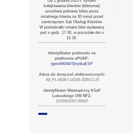
Od 1 grudnia 2023 r. system
kolejkowania klientów (biletomat)
umożliwia pobranie biletu przez
ostatniego klienta na 30 minut przed
zamknięciem Sali Obsługi Klientów.
W poniedziałki ostatni bilet wydawany
jest o godz. 17.30, w pozostałe dni o
15.30.
Identyfikator podmiotu na
platformie ePUAP:
/gennl9044i/SkrytkaESP
Adres do doręczeń elektronicznych:
AE:PL-69367-14105-JDWJJ-25
Identyfikator Wewnętrzny KSeF
Lubuskiego OW NFZ:
1070001057-00047