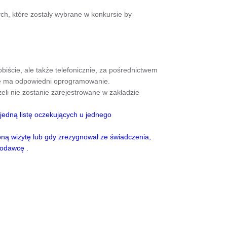
ych, które zostały wybrane w konkursie by
obiście, ale także telefonicznie, za pośrednictwem
zne ma odpowiedni oprogramowanie.
żeli nie zostanie zarejestrowane w zakładzie
jedną listę oczekujących u jednego
oną wizytę lub gdy zrezygnował ze świadczenia,
iodawcę .