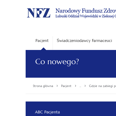
Pacjent
Świadczeniodawcy Farmaceuci
Co nowego?
›
›
›
Strona główna
Pacjent
...
Gdzie na zabiegi po
ABC Pacjenta