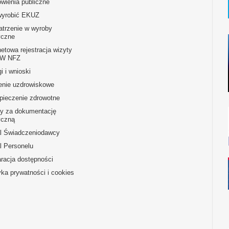
wienia publiczne
wyrobić EKUZ
atrzenie w wyroby
czne
netowa rejestracja wizyty
OW NFZ
i i wnioski
enie uzdrowiskowe
pieczenie zdrowotne
ty za dokumentację
czną
al Świadczeniodawcy
l Personelu
racja dostępności
yka prywatności i cookies