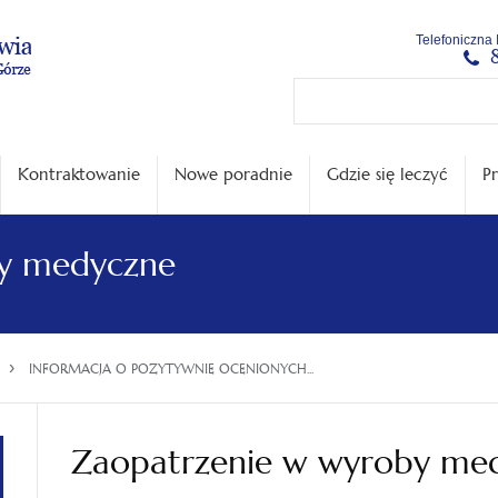
Menu
Menu
Treść
Szukaj
Stopka
Telefoniczna 
główne
lewe
główna
w
serwisie
Kontraktowanie
Nowe poradnie
Gdzie się leczyć
Pr
by medyczne
›
INFORMACJA O POZYTYWNIE OCENIONYCH...
Zaopatrzenie w wyroby me