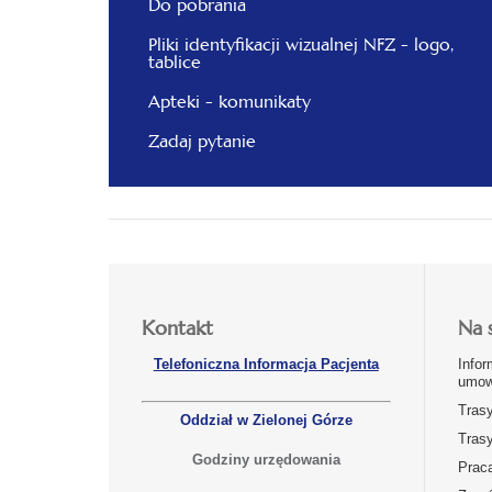
Do pobrania
Pliki identyfikacji wizualnej NFZ - logo,
tablice
Apteki - komunikaty
Zadaj pytanie
Kontakt
Na 
Telefoniczna Informacja Pacjenta
Infor
umow
Tras
Oddział w Zielonej Górze
Tras
Godziny urzędowania
Prac