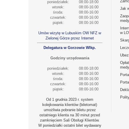
Zamó
poniedziałek:
08:00-18:00
wtorek:
08:00-16:00
Jak 
środa:
08:00-16:00
Zaop
czwartek:
08:00-16:00
medy
piątek:
08:00-16:00
Inter
w L
Umów wizytę w Lubuskim OW NFZ w
Zielonej Górze przez Internet
Skarg
Delegatura w Gorzowie Wlkp.
Lecz
Ubez
Godziny urzędowania
Opła
medy
poniedziałek:
08:00-18:00
wtorek:
08:00-16:00
Port
środa:
08:00-16:00
Porta
czwartek:
08:00-16:00
piątek:
08:00-16:00
Dekla
Polit
Od 1 grudnia 2023 r. system
kolejkowania klientów (biletomat)
umożliwia pobranie biletu przez
ostatniego klienta na 30 minut przed
zamknięciem Sali Obsługi Klientów.
W poniedziałki ostatni bilet wydawany