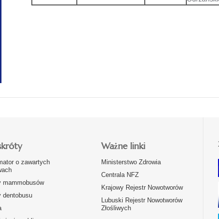
skróty
Ważne linki
mator o zawartych
Ministerstwo Zdrowia
ach
Centrala NFZ
y mammobusów
Krajowy Rejestr Nowotworów
y dentobusu
Lubuski Rejestr Nowotworów
a
Złośliwych