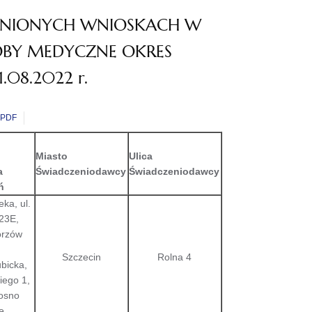
ENIONYCH WNIOSKACH W
OBY MEDYCZNE OKRES
8.2022 r.
PDF
Miasto
Ulica
a
Świadczeniodawcy
Świadczeniodawcy
ń
ka, ul.
23E,
orzów
Szczecin
Rolna 4
bicka,
kiego 1,
osno
e