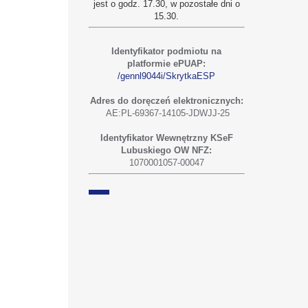
jest o godz. 17.30, w pozostałe dni o
15.30.
Identyfikator podmiotu na
platformie ePUAP:
/gennl9044i/SkrytkaESP
Adres do doręczeń elektronicznych:
AE:PL-69367-14105-JDWJJ-25
Identyfikator Wewnętrzny KSeF
Lubuskiego OW NFZ:
1070001057-00047