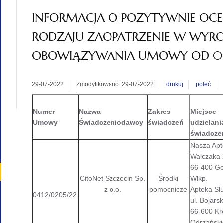
INFORMACJA O POZYTYWNIE OC
RODZAJU ZAOPATRZENIE W WYR
OBOWIĄZYWANIA UMOWY OD 01.0
29-07-2022
Zmodyfikowano: 29-07-2022
drukuj
poleć
Numer
Nazwa
Zakres
Miejsce
Umowy
Świadczeniodawcy
świadczeń
udzielani
świadcze
Nasza Apte
Walczaka 
66-400 G
CitoNet Szczecin Sp.
Środki
Wlkp.
z o.o.
pomocnicze
Apteka Słu
0412/0205/22
ul. Bojars
66-600 Kr
Odrzański