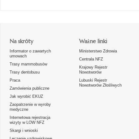
Na skróty
Ważne linki
Informator o zawartych
Ministerstwo Zdrowia
umowach
Centrala NFZ
Trasy mammobusów
Krajowy Rejestr
Trasy dentobusu
Nowotworów
Praca
Lubuski Rejestr
Nowotworów Złośliwych
Zamówienia publiczne
Jak wyrobić EKUZ
Zaopatrzenie w wyroby
medyczne
Internetowa rejestracja
wizyty w LOW NFZ
Skargi i wnioski
Leczenie uzdrowiskowe