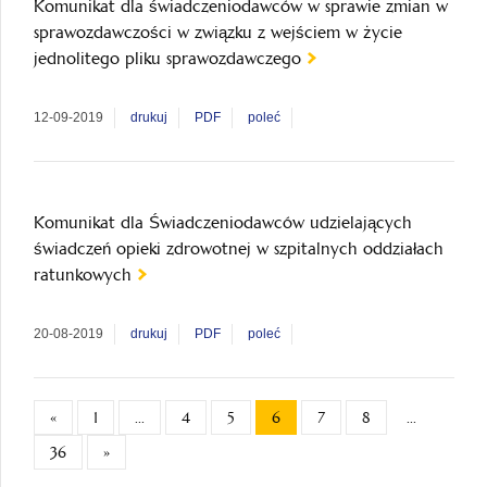
Komunikat dla świadczeniodawców w sprawie zmian w
sprawozdawczości w związku z wejściem w życie
jednolitego pliku sprawozdawczego
12-09-2019
drukuj
PDF
poleć
Komunikat dla Świadczeniodawców udzielających
świadczeń opieki zdrowotnej w szpitalnych oddziałach
ratunkowych
20-08-2019
drukuj
PDF
poleć
«
1
...
4
5
6
7
8
...
36
»