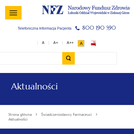
Menu
Menu
Treść
Szukaj
Stopka
główne
lewe
główna
w
serwisie
800 190 590
Telefoniczna Informacja Pacjenta
A
Wyszukiwarka
Aktualności
›
›
Strona główna
Świadczeniodawcy Farmaceuci
Aktualności