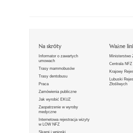
Na skróty
Ważne lin
Informator o zawartych
Ministerstwo 
umowach
Centrala NFZ
Trasy mammobusów
Krajowy Reje
Trasy dentobusu
Lubuski Reje
Praca
Złośliwych
Zamówienia publiczne
Jak wyrobić EKUZ
Zaopatrzenie w wyroby
medyczne
Internetowa rejestracja wizyty
w LOW NFZ
Skargi i wnioski