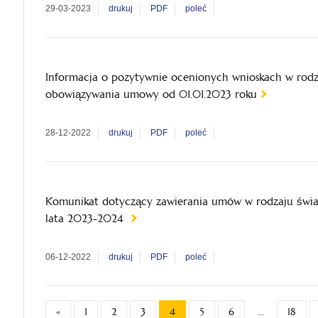
29-03-2023
drukuj
PDF
poleć
Informacja o pozytywnie ocenionych wnioskach w rod
obowiązywania umowy od 01.01.2023 roku
28-12-2022
drukuj
PDF
poleć
Komunikat dotyczący zawierania umów w rodzaju świ
lata 2023-2024
06-12-2022
drukuj
PDF
poleć
«
1
2
3
4
5
6
...
18