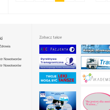
Zobacz także
ki
Zdrowia
str Nowotworów
str Nowotworów