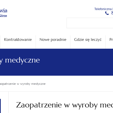
Menu
Menu
Treść
Szukaj
Stopka
Telefoniczna 
główne
lewe
główna
w
serwisie
Kontraktowanie
Nowe poradnie
Gdzie się leczyć
Pr
by medyczne
aopatrzenie w wyroby medyczne
Zaopatrzenie w wyroby me